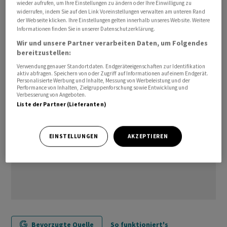
wieder aufrufen, um Ihre Einstellungen zu ändern oder Ihre Einwilligung zu
erwerben, nun auch Zugang zu PKU Golike, heisst es in
widerrufen, indem Sie auf den Link Voreinstellungen verwalten am unteren Rand
der Webseite klicken. Ihre Einstellungen gelten innerhalb unseres Website. Weitere
dem Communiqué.
Informationen finden Sie in unserer Datenschutzerklärung.
Wir und unsere Partner verarbeiten Daten, um Folgendes
hr/uh
bereitzustellen:
Verwendung genauer Standortdaten. Endgeräteeigenschaften zur Identifikation
aktiv abfragen. Speichern von oder Zugriff auf Informationen auf einem Endgerät.
Personalisierte Werbung und Inhalte, Messung von Werbeleistung und der
Performance von Inhalten, Zielgruppenforschung sowie Entwicklung und
Verbesserung von Angeboten.
Liste der Partner (Lieferanten)
EINSTELLUNGEN
AKZEPTIEREN
Bevorzugte Quelle
So funktioniert's