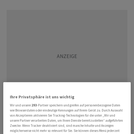
Ihre Privatsphäre ist uns wichtig
Wir und unsere
293
-Partner speichern und greifen auf personenbezogene Daten
Diese Erweiterung kommt durch die Übernahmen von
wie Browserdaten oder eindeutige Kennungen auf Ihrem Gerät zu. Durch Auswahl
von Akzeptieren aktivieren Sie Tracking-Technologien für die unter „Wir und
Zoia Pharma durch Pentec Health zustande. Damit
unsere Partner verarbeiten Daten, um Ihnen Dienste bereitzustellen“ aufgeführten
erhielten Patienten mit der Stoffwechselerkrankung
Zwecke. Wenn Tracker deaktiviert sind, sind manche Inhalte und Anzeigen
möglicherweise nicht mehr so relevant für Sie. Sie können dieses Menü jederzeit
Phenylketonurie (PKU), die Produkte von Zoia Pharma