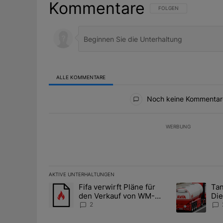
Kommentare
FOLGE DIESER UNTERHAL
FOLGEN
ALLE KOMMENTARE
Alle Kommentare
Noch keine Kommentar
WERBUNG
AKTIVE UNTERHALTUNGEN
Das Folgende ist eine Liste der am meisten kommentier
Fifa verwirft Pläne für
Tan
Ein Trendartikel mit dem Titel "Fifa verwirft Pläne f
Ein Trendartik
den Verkauf von WM-
Die
Anteilen
teu
2