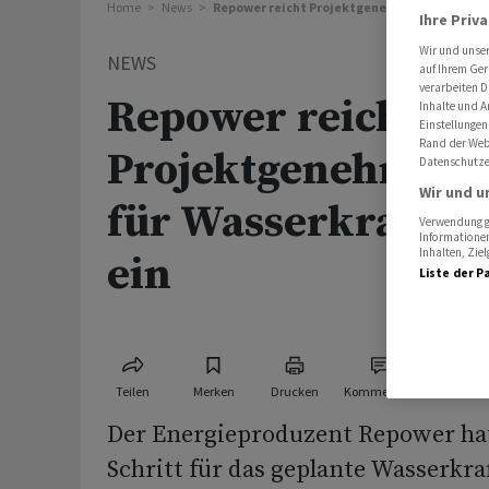
Home
News
Repower reicht Projektgenehmigungsgesuch 
Ihre Priv
Wir und unse
NEWS
auf Ihrem Ger
verarbeiten D
Repower reicht
Inhalte und A
Einstellungen
Rand der Webs
Projektgenehmigu
Datenschutze
Wir und u
für Wasserkraftwe
Verwendung ge
Informationen
Inhalten, Zi
ein
Liste der P
Teilen
Merken
Drucken
Kommentare
Der Energieproduzent Repower ha
Schritt für das geplante Wasserkr