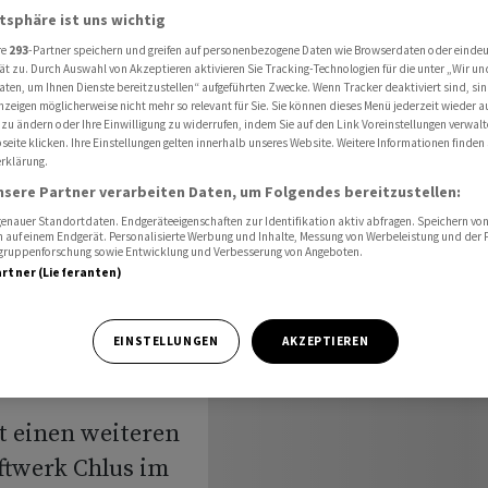
für Wasserkraftwerk Chlus ein
atsphäre ist uns wichtig
re
293
-Partner speichern und greifen auf personenbezogene Daten wie Browserdaten oder einde
ät zu. Durch Auswahl von Akzeptieren aktivieren Sie Tracking-Technologien für die unter „Wir un
aten, um Ihnen Dienste bereitzustellen“ aufgeführten Zwecke. Wenn Tracker deaktiviert sind, s
nzeigen möglicherweise nicht mehr so relevant für Sie. Sie können dieses Menü jederzeit wieder a
 zu ändern oder Ihre Einwilligung zu widerrufen, indem Sie auf den Link Voreinstellungen verwal
eite klicken. Ihre Einstellungen gelten innerhalb unseres Website. Weitere Informationen finden 
ngsgesuch
rklärung.
nsere Partner verarbeiten Daten, um Folgendes bereitzustellen:
rk Chlus
nauer Standortdaten. Endgeräteeigenschaften zur Identifikation aktiv abfragen. Speichern von 
 auf einem Endgerät. Personalisierte Werbung und Inhalte, Messung von Werbeleistung und der
elgruppenforschung sowie Entwicklung und Verbesserung von Angeboten.
artner (Lieferanten)
EINSTELLUNGEN
AKZEPTIEREN
t einen weiteren
aftwerk Chlus im