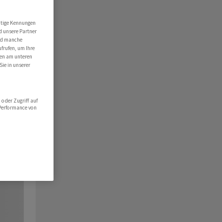
utige Kennungen
d unsere Partner
ind manche
ufrufen, um Ihre
ten am unteren
Sie in unserer
oder Zugriff auf
 Performance von