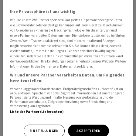
Ihre Privatsphäre ist uns wichtig
Der Republikaner forderte vor allem Deutschland auf,
Wir und unsere
293
-Partner speichern und greifen auf personenbezogene Daten
mehr in seine Streitkräfte zu investieren. «Wenn
wie Browserdaten oder eindeutige Kennungen auf Ihrem Gerät zu. Durch Auswahl
Deutschland das fünftgrösste BIP
von Akzeptieren aktivieren Sie Tracking-Technologien für die unter „Wir und
unsere Partner verarbeiten Daten, um Ihnen Dienste bereitzustellen“ aufgeführten
(Bruttoinlandsprodukt) der Welt hat und Russland
Zwecke. Wenn Tracker deaktiviert sind, sind manche Inhalte und Anzeigen
nicht einmal zu den zehn grössten Ländern gehört,
möglicherweise nicht mehr so relevant für Sie. Sie können dieses Menü jederzeit
wieder aufrufen, um Ihre Einstellungen zu ändern oder Ihre Einwilligung zu
sollte Deutschland dann nicht in der Lage sein, allein
widerrufen, indem Sie auf den Link Voreinstellungen verwalten am unteren Rand
eine wirksame Abschreckung zu gewährleisten?», fragte
der Webseite klicken. Ihre Einstellungen gelten innerhalb unseres Website. Weitere
Informationen finden Sie in unserer Datenschutzerklärung.
er und fügte hinzu: «Das ist kein Argument dafür, dass
wir Deutschland im Stich lassen sollten. Das ist ein
Wir und unsere Partner verarbeiten Daten, um Folgendes
bereitzustellen:
Anreiz für unsere deutschen Freunde, eine etwas
Verwendung genauer Standortdaten. Endgeräteeigenschaften zur Identifikation
grössere Rolle zu übernehmen, denn die Vereinigten
aktiv abfragen. Speichern von oder Zugriff auf Informationen auf einem Endgerät.
Staaten werden sich im nächsten halben Jahrhundert
Personalisierte Werbung und Inhalte, Messung von Werbeleistung und der
Performance von Inhalten, Zielgruppenforschung sowie Entwicklung und
auf andere Dinge konzentrieren müssen.»
Verbesserung von Angeboten.
Liste der Partner (Lieferanten)
Vance zählt zu den republikanischen
Kongressmitgliedern, die dem früheren Präsidenten
EINSTELLUNGEN
AKZEPTIEREN
Trump besonders nahestehen. Trump hatte vor einer