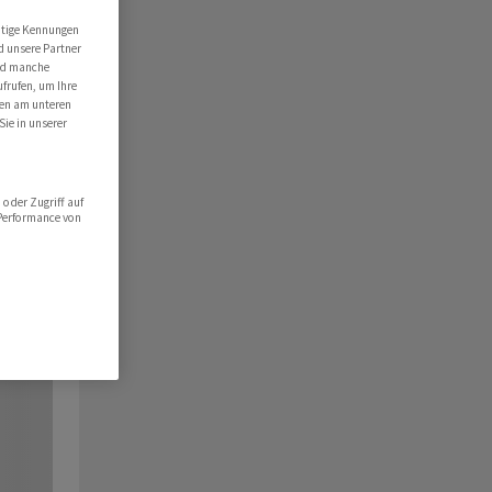
utige Kennungen
d unsere Partner
ind manche
ufrufen, um Ihre
ten am unteren
Sie in unserer
oder Zugriff auf
 Performance von