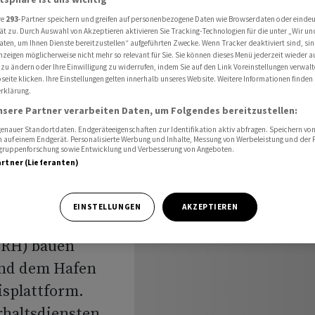
m für Rettungseinsätze
re
293
-Partner speichern und greifen auf personenbezogene Daten wie Browserdaten oder einde
ät zu. Durch Auswahl von Akzeptieren aktivieren Sie Tracking-Technologien für die unter „Wir un
aten, um Ihnen Dienste bereitzustellen“ aufgeführten Zwecke. Wenn Tracker deaktiviert sind, s
nzeigen möglicherweise nicht mehr so relevant für Sie. Sie können dieses Menü jederzeit wieder a
in
 zu ändern oder Ihre Einwilligung zu widerrufen, indem Sie auf den Link Voreinstellungen verwal
eite klicken. Ihre Einstellungen gelten innerhalb unseres Website. Weitere Informationen finden 
rklärung.
tform für
nsere Partner verarbeiten Daten, um Folgendes bereitzustellen:
nauer Standortdaten. Endgeräteeigenschaften zur Identifikation aktiv abfragen. Speichern von 
 auf einem Endgerät. Personalisierte Werbung und Inhalte, Messung von Werbeleistung und der
elgruppenforschung sowie Entwicklung und Verbesserung von Angeboten.
artner (Lieferanten)
EINSTELLUNGEN
AKZEPTIEREN
SRH) bauen
nd dem Hafen
isplattform.
rhaltsdiensten