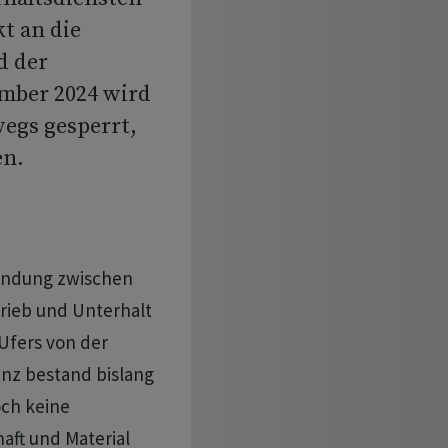
t an die
d der
mber 2024 wird
wegs gesperrt,
en.
bindung zwischen
trieb und Unterhalt
Ufers von der
nz bestand bislang
och keine
aft und Material