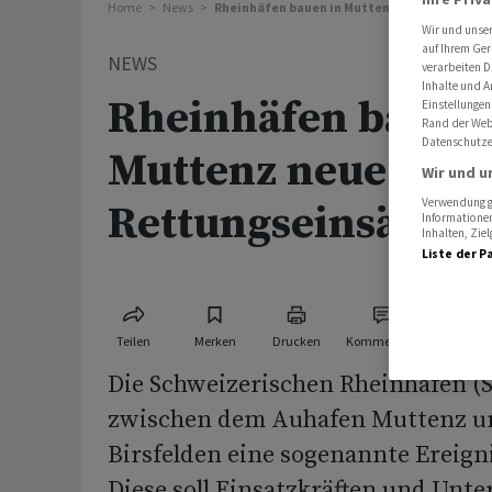
Home
News
Rheinhäfen bauen in Muttenz neue Plattfor
Wir und unse
auf Ihrem Ger
NEWS
verarbeiten D
Inhalte und A
Rheinhäfen bauen 
Einstellungen
Rand der Webs
Datenschutze
Muttenz neue Plat
Wir und u
Verwendung ge
Rettungseinsätze
Informationen
Inhalten, Zi
Liste der P
Teilen
Merken
Drucken
Kommentare
Die Schweizerischen Rheinhäfen (
zwischen dem Auhafen Muttenz u
Birsfelden eine sogenannte Ereign
Diese soll Einsatzkräften und Unte