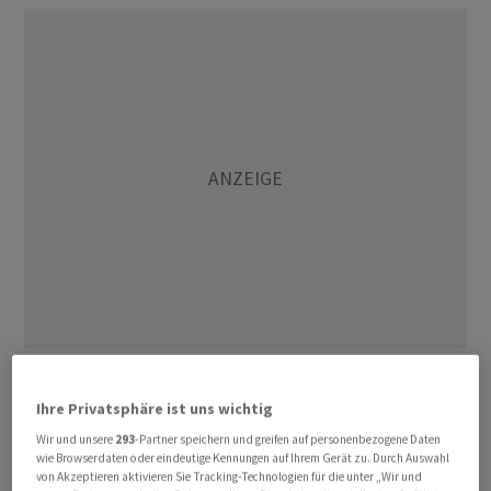
Mit rund 2,75 Millionen Tonnen wurden im ersten
Semester 2023 in den Häfen Kleinhüningen, Birsfelden
Ihre Privatsphäre ist uns wichtig
und Auhafen Muttenz 19,1 Prozent mehr Güter
Wir und unsere
293
-Partner speichern und greifen auf personenbezogene Daten
umgeschlagen als in den ersten sechs Monaten des
wie Browserdaten oder eindeutige Kennungen auf Ihrem Gerät zu. Durch Auswahl
von Akzeptieren aktivieren Sie Tracking-Technologien für die unter „Wir und
Vorjahres, wie die Schweizerische Vereinigung für