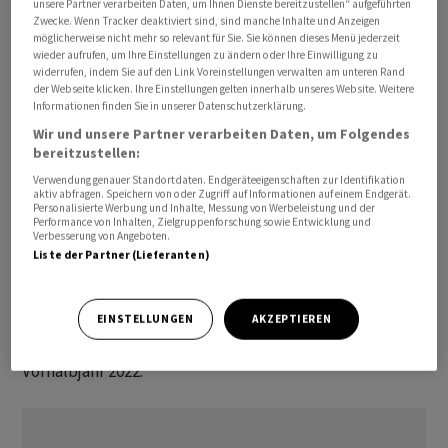
unsere Partner verarbeiten Daten, um Ihnen Dienste bereitzustellen“ aufgeführten
Schifffahrt und Hafenwirtschaft am Dienstag mitteilte.
Zwecke. Wenn Tracker deaktiviert sind, sind manche Inhalte und Anzeigen
möglicherweise nicht mehr so relevant für Sie. Sie können dieses Menü jederzeit
wieder aufrufen, um Ihre Einstellungen zu ändern oder Ihre Einwilligung zu
Zu verdanken sei das Plus fast ausschliesslich dem
widerrufen, indem Sie auf den Link Voreinstellungen verwalten am unteren Rand
der Webseite klicken. Ihre Einstellungen gelten innerhalb unseres Website. Weitere
hohen Umschlagsvolumen von Mineralölprodukten. Die
Informationen finden Sie in unserer Datenschutzerklärung.
Einfuhren in diesem Bereich haben demnach wieder das
Wir und unsere Partner verarbeiten Daten, um Folgendes
Niveau von vor der Energiekrise 2022 erreicht. So habe
bereitzustellen:
etwa das Umschlagvolumen im "Ölhafen" Muttenz mit
Verwendung genauer Standortdaten. Endgeräteeigenschaften zur Identifikation
einem Plus von fast 57 Prozent die höchste
aktiv abfragen. Speichern von oder Zugriff auf Informationen auf einem Endgerät.
Personalisierte Werbung und Inhalte, Messung von Werbeleistung und der
Wachstumsrate verzeichnet, heisst es weiter.
Performance von Inhalten, Zielgruppenforschung sowie Entwicklung und
Verbesserung von Angeboten.
Liste der Partner (Lieferanten)
Einen Rückgang verzeichnete indes der
Containerverkehr. Mit gut 59'000 Containereinheiten
(TEU) wurden im ersten Halbjahr 18 Prozent weniger
EINSTELLUNGEN
AKZEPTIEREN
Container verschifft als im sehr stark ausgefallenen
Vorhalbjahr 2022.