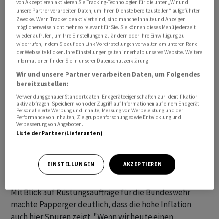
von Akzeptieren aktivieren Sie Tracking-Technologien für die unter „Wir und
unsere Partner verarbeiten Daten, um Ihnen Dienste bereitzustellen“ aufgeführten
Zwecke. Wenn Tracker deaktiviert sind, sind manche Inhalte und Anzeigen
möglicherweise nicht mehr so relevant für Sie. Sie können dieses Menü jederzeit
wieder aufrufen, um Ihre Einstellungen zu ändern oder Ihre Einwilligung zu
widerrufen, indem Sie auf den Link Voreinstellungen verwalten am unteren Rand
Der Chef des in Düsseldorf ansässigen Konzerns
der Webseite klicken. Ihre Einstellungen gelten innerhalb unseres Website. Weitere
bekräftigte auch die Absicht, möglichst bald in der
Informationen finden Sie in unserer Datenschutzerklärung.
Ukraine mit der Produktion von Panzern zu beginnen.
Wir und unsere Partner verarbeiten Daten, um Folgendes
"Das kann schnell gehen, es gibt dort genügend gut
bereitzustellen:
ausgestattete Panzerfabriken aus Sowjetzeiten", sagte
Verwendung genauer Standortdaten. Endgeräteeigenschaften zur Identifikation
aktiv abfragen. Speichern von oder Zugriff auf Informationen auf einem Endgerät.
er. Diese wolle das Unternehmen anmieten und dann
Personalisierte Werbung und Inhalte, Messung von Werbeleistung und der
Performance von Inhalten, Zielgruppenforschung sowie Entwicklung und
auf ein oder zwei Produktionslinien Fahrzeuge mit
Verbesserung von Angeboten.
Nato-Standard fertigen. Die Ukraine müsse bei der
Liste der Partner (Lieferanten)
Waffenproduktion irgendwann unabhängig werden. "Es
kann nicht für alle Zeit der Westen alle Rechnungen
EINSTELLUNGEN
AKZEPTIEREN
begleichen, das sieht auch Präsident Selenskyj so."
Mit Blick auf Rüstungsaufträge für die Bundeswehr
machte Papperger deutlich, dass die hohe Inflation
auch hier Spuren zeigt. "Wenn wir heute einen