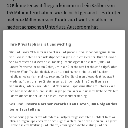
40 Kilometer weit fliegen können und ein Kaliber von
155 Millimetern haben, wurde nicht genannt - es dürften
mehrere Millionen sein. Produziert wird vor allem im
niedersächsischen Unterlüss. Ausserdem hat
Rheinmetall bei Artilleriemunition
Fertigungskapazitäten in Spanien, Südafrika und
Ihre Privatsphäre ist uns wichtig
Australien.
Wir und unsere
293
-Partner speichern und greifen auf personenbezogene Daten
wie Browserdaten oder eindeutige Kennungen auf Ihrem Gerät zu. Durch Auswahl
Munition soll Lager der Bundeswehr füllen
von Akzeptieren aktivieren Sie Tracking-Technologien für die unter „Wir und
unsere Partner verarbeiten Daten, um Ihnen Dienste bereitzustellen“ aufgeführten
Zwecke. Wenn Tracker deaktiviert sind, sind manche Inhalte und Anzeigen
Die Munition, auf die sich die am Donnerstag
möglicherweise nicht mehr so relevant für Sie. Sie können dieses Menü jederzeit
wieder aufrufen, um Ihre Einstellungen zu ändern oder Ihre Einwilligung zu
abgeschlossene Vereinbarung bezieht, soll die ziemlich
widerrufen, indem Sie auf den Link Voreinstellungen verwalten am unteren Rand
leeren Lager der Bundeswehr füllen. Zudem sollen die
der Webseite klicken. Ihre Einstellungen gelten innerhalb unseres Website. Weitere
Informationen finden Sie in unserer Datenschutzerklärung.
deutschen Verbündeten Niederlande, Estland und
Wir und unsere Partner verarbeiten Daten, um Folgendes
Dänemark an dem Auftrag teilhaben. Ein grosser Teil der
bereitzustellen:
Volumina soll an die Ukraine gehen. Das von Russland
Verwendung genauer Standortdaten. Endgeräteeigenschaften zur Identifikation
angegriffene Land hat bereits mehrere
aktiv abfragen. Speichern von oder Zugriff auf Informationen auf einem Endgerät.
Personalisierte Werbung und Inhalte, Messung von Werbeleistung und der
Munitionslieferungen aus Deutschland bekommen,