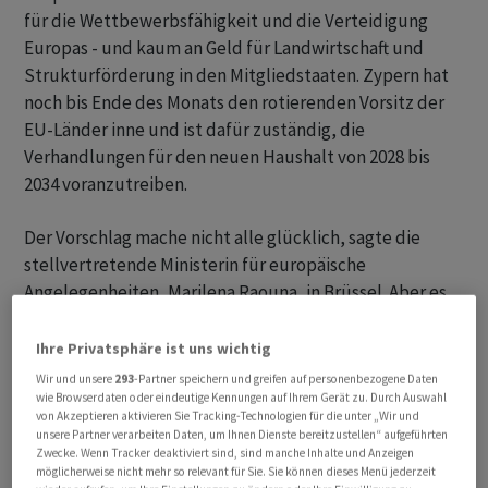
für die Wettbewerbsfähigkeit und die Verteidigung
Europas - und kaum an Geld für Landwirtschaft und
Strukturförderung in den Mitgliedstaaten. Zypern hat
noch bis Ende des Monats den rotierenden Vorsitz der
EU-Länder inne und ist dafür zuständig, die
Verhandlungen für den neuen Haushalt von 2028 bis
2034 voranzutreiben.
Der Vorschlag mache nicht alle glücklich, sagte die
stellvertretende Ministerin für europäische
Angelegenheiten, Marilena Raouna, in Brüssel. Aber es
sei ein ausgewogener Kompromiss. Man habe mit allen
Mitgliedstaaten gesprochen und dabei Positionen,
Ihre Privatsphäre ist uns wichtig
Prioritäten und rote Linien aller berücksichtigt.
Wir und unsere
293
-Partner speichern und greifen auf personenbezogene Daten
wie Browserdaten oder eindeutige Kennungen auf Ihrem Gerät zu. Durch Auswahl
von Akzeptieren aktivieren Sie Tracking-Technologien für die unter „Wir und
Deutschland wies Kommissionsvorschlag klar zurück
unsere Partner verarbeiten Daten, um Ihnen Dienste bereitzustellen“ aufgeführten
Zwecke. Wenn Tracker deaktiviert sind, sind manche Inhalte und Anzeigen
möglicherweise nicht mehr so relevant für Sie. Sie können dieses Menü jederzeit
Im Juli vergangenen Jahres hatte die EU-Kommission