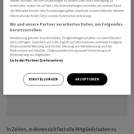
wieder aufrufen, um Ihre Einstellungen zu ändern oder Ihre Einwilligung zu
unter Leitung der Deutschen Ursula von der Leyen
widerrufen, indem Sie auf den Link Voreinstellungen verwalten am unteren Rand
der Webseite klicken. Ihre Einstellungen gelten innerhalb unseres Website. Weitere
einen Haushalt von inflationsbereinigt (zu Preisen von
Informationen finden Sie in unserer Datenschutzerklärung.
2025) rund 1,76 Billionen Euro vorgeschlagen und dafür
Wir und unsere Partner verarbeiten Daten, um Folgendes
heftige Kritik aus Deutschland geerntet.
bereitzustellen:
Verwendung genauer Standortdaten. Endgeräteeigenschaften zur Identifikation
aktiv abfragen. Speichern von oder Zugriff auf Informationen auf einem Endgerät.
Personalisierte Werbung und Inhalte, Messung von Werbeleistung und der
Performance von Inhalten, Zielgruppenforschung sowie Entwicklung und
Verbesserung von Angeboten.
Liste der Partner (Lieferanten)
EINSTELLUNGEN
AKZEPTIEREN
In Zeiten, in denen sich fast alle Mitgliedstaaten zu