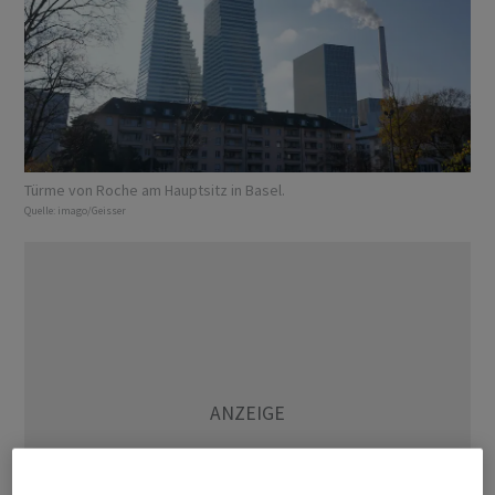
Türme von Roche am Hauptsitz in Basel.
Quelle:
imago/Geisser