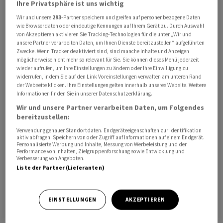
Ihre Privatsphäre ist uns wichtig
Wir und unsere
293
-Partner speichern und greifen auf personenbezogene Daten
wie Browserdaten oder eindeutige Kennungen auf Ihrem Gerät zu. Durch Auswahl
von Akzeptieren aktivieren Sie Tracking-Technologien für die unter „Wir und
unsere Partner verarbeiten Daten, um Ihnen Dienste bereitzustellen“ aufgeführten
Zwecke. Wenn Tracker deaktiviert sind, sind manche Inhalte und Anzeigen
Das Abkommen bietet dem Basler Konzern Zugang zu
möglicherweise nicht mehr so relevant für Sie. Sie können dieses Menü jederzeit
einer weitreichenden Form der RNA-Bearbeitung, bei
wieder aufrufen, um Ihre Einstellungen zu ändern oder Ihre Einwilligung zu
widerrufen, indem Sie auf den Link Voreinstellungen verwalten am unteren Rand
der grosse Teile des fehlerhaften genetischen Codes
der Webseite klicken. Ihre Einstellungen gelten innerhalb unseres Website. Weitere
ersetzt werden. Ascidian erhält zunächst 42 Millionen
Informationen finden Sie in unserer Datenschutzerklärung.
Dollar als Vorabzahlung und könnte dann weitere
Wir und unsere Partner verarbeiten Daten, um Folgendes
Meilensteinzahlungen von bis zu 1,8 Milliarden Dollar
bereitzustellen:
erhalten.
Verwendung genauer Standortdaten. Endgeräteeigenschaften zur Identifikation
aktiv abfragen. Speichern von oder Zugriff auf Informationen auf einem Endgerät.
Personalisierte Werbung und Inhalte, Messung von Werbeleistung und der
Performance von Inhalten, Zielgruppenforschung sowie Entwicklung und
Das US-Unternehmen verfügt über eine Technologie,
Verbesserung von Angeboten.
die allgemein als RNA-Editierung bekannt ist. Sie ist
Liste der Partner (Lieferanten)
Experten zufolge vergleichbar mit dem Austausch
ganzer Buchseiten, anstatt einzelne Buchstaben oder
EINSTELLUNGEN
AKZEPTIEREN
Wörter zu verändern, wie es in einem ersten Kommentar
des Branchendienstes «EndpointsNews» heisst.