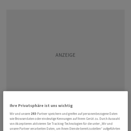
Ihre Privatsphäre ist uns wichtig
Ende 2023 hatte Roche nach einem Studienerfolg die
Wir und unsere
293
-Partner speichern und greifen auf personenbezogene Daten
Zulassung beantragt. Laut Mitteilung ist Xolair das erste
wie Browserdaten oder eindeutige Kennungen auf Ihrem Gerät zu. Durch Auswahl
von der FDA zugelassene Medikament, welches
von Akzeptieren aktivieren Sie Tracking-Technologien für die unter „Wir und
unsere Partner verarbeiten Daten, um Ihnen Dienste bereitzustellen“ aufgeführten
allergische Reaktionen auf mehrere Lebensmittel nach