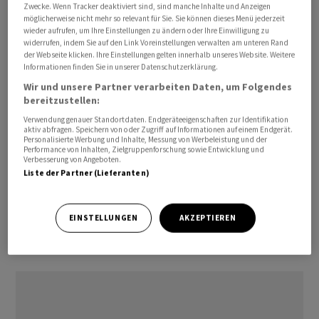
Zwecke. Wenn Tracker deaktiviert sind, sind manche Inhalte und Anzeigen
einem versehentlichen Kontakt reduziert.
möglicherweise nicht mehr so relevant für Sie. Sie können dieses Menü jederzeit
wieder aufrufen, um Ihre Einstellungen zu ändern oder Ihre Einwilligung zu
widerrufen, indem Sie auf den Link Voreinstellungen verwalten am unteren Rand
Das Medikament soll jedoch nicht für die
der Webseite klicken. Ihre Einstellungen gelten innerhalb unseres Website. Weitere
Notfallbehandlung von Allergien verwendet werden.
Informationen finden Sie in unserer Datenschutzerklärung.
Patienten müssen zudem weiterhin alle Lebensmittel
Wir und unsere Partner verarbeiten Daten, um Folgendes
bereitzustellen:
vermeiden, auf die sie allergisch sind, heisst es weiter.
Verwendung genauer Standortdaten. Endgeräteeigenschaften zur Identifikation
aktiv abfragen. Speichern von oder Zugriff auf Informationen auf einem Endgerät.
In den USA leiden laut den Angaben von Roche 3,6
Personalisierte Werbung und Inhalte, Messung von Werbeleistung und der
Performance von Inhalten, Zielgruppenforschung sowie Entwicklung und
Millionen Kinder und 13,6 Millionen Erwachsene an
Verbesserung von Angeboten.
Lebensmittelallergien.
Liste der Partner (Lieferanten)
cg/cf
EINSTELLUNGEN
AKZEPTIEREN
(AWP)