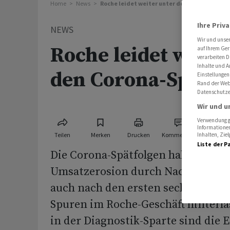
Home
News
Roche leidet weiter unter den Corona-Spätf
Ihre Priv
NEWS
Wir und unse
Roche leidet weite
auf Ihrem Ger
verarbeiten D
Inhalte und A
den Corona-Spätfo
Einstellungen
Rand der Webs
Datenschutze
Wir und u
Verwendung ge
Informationen
Teilen
Merken
Drucken
Kommentare
Inhalten, Zi
Liste der P
Die Corona-Spätfolgen haben zus
Umsatzerosion durch Nachahmer
auch nach den ersten sechs Monat
Spuren im Roche-Geschäft hinterla
in der Diagnostik-Sparte sind die