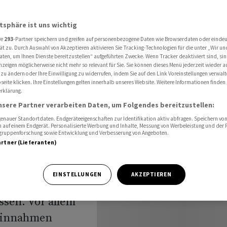
olgen
atsphäre ist uns wichtig
re
293
-Partner speichern und greifen auf personenbezogene Daten wie Browserdaten oder einde
r unter
ät zu. Durch Auswahl von Akzeptieren aktivieren Sie Tracking-Technologien für die unter „Wir un
aten, um Ihnen Dienste bereitzustellen“ aufgeführten Zwecke. Wenn Tracker deaktiviert sind, s
nzeigen möglicherweise nicht mehr so relevant für Sie. Sie können dieses Menü jederzeit wieder a
lgen
 zu ändern oder Ihre Einwilligung zu widerrufen, indem Sie auf den Link Voreinstellungen verwal
eite klicken. Ihre Einstellungen gelten innerhalb unseres Website. Weitere Informationen finden 
rklärung.
nsere Partner verarbeiten Daten, um Folgendes bereitzustellen:
nauer Standortdaten. Endgeräteeigenschaften zur Identifikation aktiv abfragen. Speichern von 
 auf einem Endgerät. Personalisierte Werbung und Inhalte, Messung von Werbeleistung und der
elgruppenforschung sowie Entwicklung und Verbesserung von Angeboten.
artner (Lieferanten)
ammen mit der
medikamente
EINSTELLUNGEN
AKZEPTIEREN
en deutliche
ssen. Vor allem
 Einnahmen