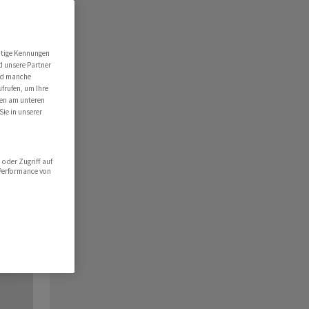
utige Kennungen
d unsere Partner
ind manche
ufrufen, um Ihre
ten am unteren
Sie in unserer
oder Zugriff auf
 Performance von