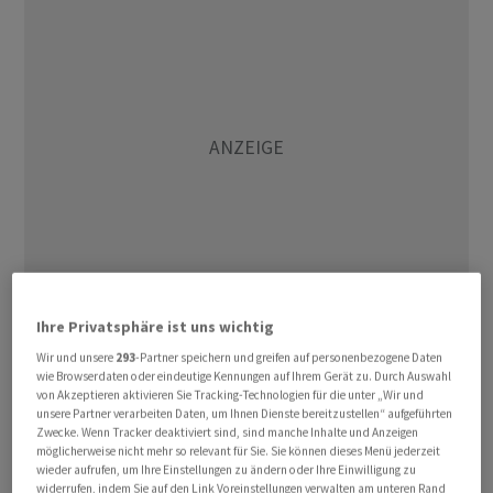
Ihre Privatsphäre ist uns wichtig
jb/
Wir und unsere
293
-Partner speichern und greifen auf personenbezogene Daten
wie Browserdaten oder eindeutige Kennungen auf Ihrem Gerät zu. Durch Auswahl
von Akzeptieren aktivieren Sie Tracking-Technologien für die unter „Wir und
(AWP)
unsere Partner verarbeiten Daten, um Ihnen Dienste bereitzustellen“ aufgeführten
Zwecke. Wenn Tracker deaktiviert sind, sind manche Inhalte und Anzeigen
möglicherweise nicht mehr so relevant für Sie. Sie können dieses Menü jederzeit
wieder aufrufen, um Ihre Einstellungen zu ändern oder Ihre Einwilligung zu
widerrufen, indem Sie auf den Link Voreinstellungen verwalten am unteren Rand