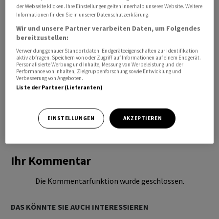
der Webseite klicken. Ihre Einstellungen gelten innerhalb unseres Website. Weitere
Informationen finden Sie in unserer Datenschutzerklärung.
Wir und unsere Partner verarbeiten Daten, um Folgendes
bereitzustellen:
Verwendung genauer Standortdaten. Endgeräteeigenschaften zur Identifikation
aktiv abfragen. Speichern von oder Zugriff auf Informationen auf einem Endgerät.
Personalisierte Werbung und Inhalte, Messung von Werbeleistung und der
Performance von Inhalten, Zielgruppenforschung sowie Entwicklung und
Verbesserung von Angeboten.
Liste der Partner (Lieferanten)
EINSTELLUNGEN
AKZEPTIEREN
Bevorzugte Quelle
So funktioniert's
Ihr Kommentar
Die Kommentarfunktion wurde geschlossen.
DAS KÖNNTE SIE AUCH INTERESSIEREN