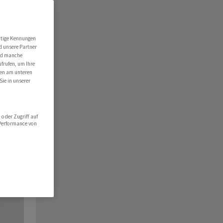
utige Kennungen
d unsere Partner
ind manche
ufrufen, um Ihre
ten am unteren
Sie in unserer
oder Zugriff auf
 Performance von