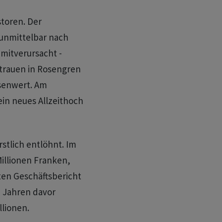
toren. Der
 unmittelbar nach
mitverursacht -
rtrauen in Rosengren
rsenwert. Am
ein neues Allzeithoch
stlich entlöhnt. Im
illionen Franken,
ten Geschäftsbericht
i Jahren davor
llionen.