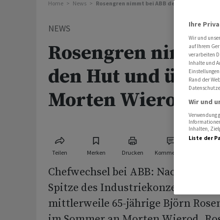
Home
News
Rosengren nimmt bei ABB den Hut und überg
Ihre Priv
NEWS
Wir und unse
Rosengren nimmt 
auf Ihrem Ger
verarbeiten D
Inhalte und A
den Hut und überg
Einstellungen
Rand der Webs
Datenschutze
Morten Wierod
Wir und u
Verwendung ge
Informationen
Inhalten, Zi
Liste der P
Teilen
Merken
Drucken
Kommentare
Chefwechsel bei ABB: Nach vier Ja
Spitze des Industriekonzerns über
mittlerweile 65-jährige Björn Rose
im Sommer an Morten Wierod. Ros