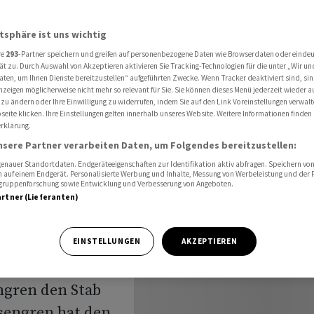
ibt an Morten Wierod
atsphäre ist uns wichtig
re
293
-Partner speichern und greifen auf personenbezogene Daten wie Browserdaten oder einde
bei ABB
ät zu. Durch Auswahl von Akzeptieren aktivieren Sie Tracking-Technologien für die unter „Wir un
aten, um Ihnen Dienste bereitzustellen“ aufgeführten Zwecke. Wenn Tracker deaktiviert sind, s
nzeigen möglicherweise nicht mehr so relevant für Sie. Sie können dieses Menü jederzeit wieder a
ibt an
 zu ändern oder Ihre Einwilligung zu widerrufen, indem Sie auf den Link Voreinstellungen verwal
eite klicken. Ihre Einstellungen gelten innerhalb unseres Website. Weitere Informationen finden 
rklärung.
nsere Partner verarbeiten Daten, um Folgendes bereitzustellen:
nauer Standortdaten. Endgeräteeigenschaften zur Identifikation aktiv abfragen. Speichern von 
 auf einem Endgerät. Personalisierte Werbung und Inhalte, Messung von Werbeleistung und der
elgruppenforschung sowie Entwicklung und Verbesserung von Angeboten.
artner (Lieferanten)
hren an der
EINSTELLUNGEN
AKZEPTIEREN
gibt der
ngren den Stab
engren hat den