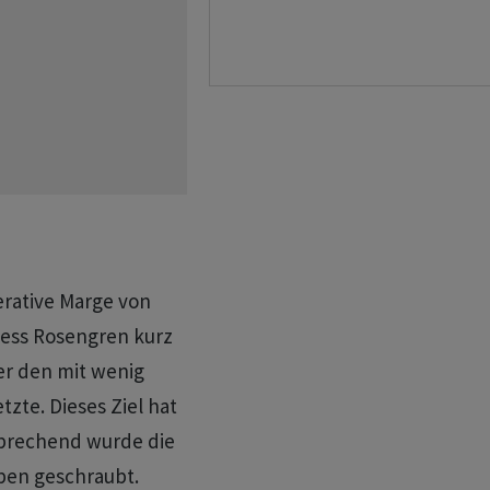
erative Marge von
iess Rosengren kurz
er den mit wenig
zte. Dieses Ziel hat
tsprechend wurde die
oben geschraubt.