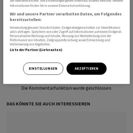
der Webseite klicken. Ihre Einstellungen gelten innerhalb unseres Website. Weitere
Informationen finden Sie in unserer Datenschutzerklärung.
Wir und unsere Partner verarbeiten Daten, um Folgendes
bereitzustellen:
Verwendung genauer Standortdaten. Endgeräteeigenschaften zur Identifikation
aktiv abfragen. Speichern von oder Zugriff auf Informationen auf einem Endgerät.
Personalisierte Werbung und Inhalte, Messung von Werbeleistung und der
Performance von Inhalten, Zielgruppenforschung sowie Entwicklung und
Verbesserung von Angeboten.
Liste der Partner (Lieferanten)
Bevorzugte Quelle
So funktioniert's
EINSTELLUNGEN
AKZEPTIEREN
Ihr Kommentar
Die Kommentarfunktion wurde geschlossen.
DAS KÖNNTE SIE AUCH INTERESSIEREN