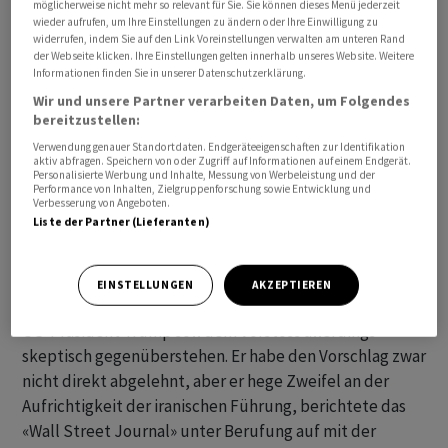
möglicherweise nicht mehr so relevant für Sie. Sie können dieses Menü jederzeit
wieder aufrufen, um Ihre Einstellungen zu ändern oder Ihre Einwilligung zu
widerrufen, indem Sie auf den Link Voreinstellungen verwalten am unteren Rand
der Webseite klicken. Ihre Einstellungen gelten innerhalb unseres Website. Weitere
Informationen finden Sie in unserer Datenschutzerklärung.
Wir und unsere Partner verarbeiten Daten, um Folgendes
bereitzustellen:
Verwendung genauer Standortdaten. Endgeräteeigenschaften zur Identifikation
aktiv abfragen. Speichern von oder Zugriff auf Informationen auf einem Endgerät.
Personalisierte Werbung und Inhalte, Messung von Werbeleistung und der
Performance von Inhalten, Zielgruppenforschung sowie Entwicklung und
Verbesserung von Angeboten.
Liste der Partner (Lieferanten)
EINSTELLUNGEN
AKZEPTIEREN
US-Präsident Trump soll dem Vorstoss allerdings
skeptisch gegenüberstehen. Er habe den Vorschlag zwar
nicht direkt abgelehnt, aber er hege Zweifel an der
Aufrichtigkeit der iranischen Führung, berichtete das
«Wall Street Journal» unter Berufung auf mit der