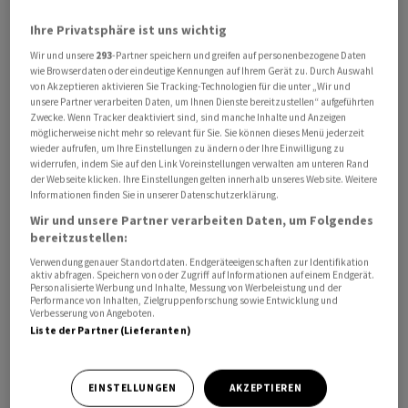
viel Zustimmung erhalten, (...) aber wir haben heute
Ihre Privatsphäre ist uns wichtig
keine Ankündigung für Sie», fuhr Rubio fort.
Wir und unsere
293
-Partner speichern und greifen auf personenbezogene Daten
wie Browserdaten oder eindeutige Kennungen auf Ihrem Gerät zu. Durch Auswahl
Der US-Aussenminister verwies darauf, dass ein
von Akzeptieren aktivieren Sie Tracking-Technologien für die unter „Wir und
unsere Partner verarbeiten Daten, um Ihnen Dienste bereitzustellen“ aufgeführten
internationales Bündnis unter der Führung Frankreichs
Zwecke. Wenn Tracker deaktiviert sind, sind manche Inhalte und Anzeigen
und Grossbritanniens bereits eine mögliche
möglicherweise nicht mehr so relevant für Sie. Sie können dieses Menü jederzeit
wieder aufrufen, um Ihre Einstellungen zu ändern oder Ihre Einwilligung zu
Marinemission nach einem Ende der Kampfhandlungen
widerrufen, indem Sie auf den Link Voreinstellungen verwalten am unteren Rand
vorbereitet. Zugleich betonter er: «Aber wir brauchen
der Webseite klicken. Ihre Einstellungen gelten innerhalb unseres Website. Weitere
Informationen finden Sie in unserer Datenschutzerklärung.
einen Plan B für den Fall, dass jemand schiesst - wie
öffnet man dann die Meerenge wieder?» Er wisse nicht,
Wir und unsere Partner verarbeiten Daten, um Folgendes
bereitzustellen:
ob das unbedingt eine Nato-Mission sein müsse, «aber
Verwendung genauer Standortdaten. Endgeräteeigenschaften zur Identifikation
es wären sicherlich Nato-Länder, die dazu beitragen
aktiv abfragen. Speichern von oder Zugriff auf Informationen auf einem Endgerät.
können».
Personalisierte Werbung und Inhalte, Messung von Werbeleistung und der
Performance von Inhalten, Zielgruppenforschung sowie Entwicklung und
Verbesserung von Angeboten.
Liste der Partner (Lieferanten)
Rubio hob dabei hervor, dass die USA nicht auf Hilfe von
Verbündeten angewiesen seien: «Die Vereinigten
Staaten könnten es tun, aber es gibt Länder, die
EINSTELLUNGEN
AKZEPTIEREN
Interesse daran bekundet haben, möglicherweise an so