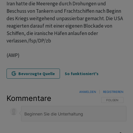
Iran hatte die Meerenge durch Drohungen und
Beschuss von Tankern und Frachtschiffen nach Beginn
des Kriegs weitgehend unpassierbar gemacht. Die USA
reagierten darauf mit einer eigenen Blockade von
Schiffen, die iranische Häfen anlaufen oder
verlassen./fsp/DP/zb
(AWP)
Bevorzugte Quelle
So funktioniert's
ANMELDEN
|
REGISTRIEREN
Kommentare
FOLGE DIESER U
FOLGEN