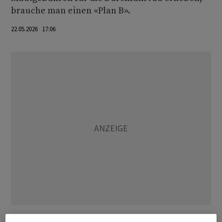
brauche man einen «Plan B».
22.05.2026 17:06
«Ich habe diesen Punkt heute angesprochen. Ich habe