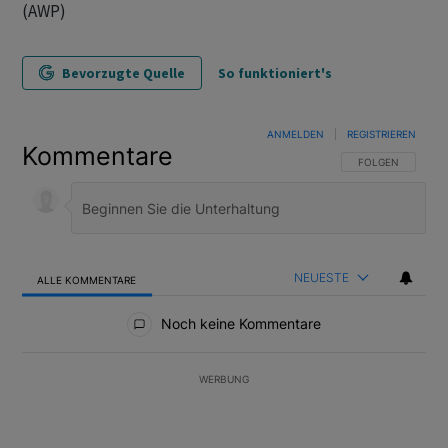
(AWP)
Bevorzugte Quelle
So funktioniert's
ANMELDEN
|
REGISTRIEREN
Kommentare
FOLGE DIESER U
FOLGEN
NEUESTE
ALLE KOMMENTARE
Alle Kommentare
Noch keine Kommentare
WERBUNG