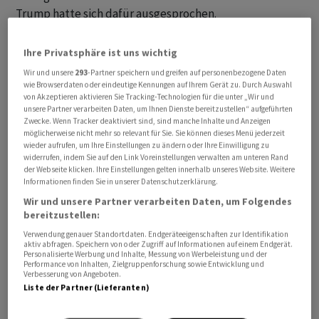
Trump hatte sich dafür ausgesprochen.
Russlands Ex-Präsident Dmitri Medwedew warf Rubio
Ihre Privatsphäre ist uns wichtig
daraufhin Unehrlichkeit vor. Wenn die USA die
Wir und unsere
293
-Partner speichern und greifen auf personenbezogene Daten
Einbeziehung des chinesischen Atompotenzials
wie Browserdaten oder eindeutige Kennungen auf Ihrem Gerät zu. Durch Auswahl
von Akzeptieren aktivieren Sie Tracking-Technologien für die unter „Wir und
erreichen wollten, was sei dann mit den Atomwaffen
unsere Partner verarbeiten Daten, um Ihnen Dienste bereitzustellen“ aufgeführten
Grossbritanniens und Frankreichs, fragte er.
Zwecke. Wenn Tracker deaktiviert sind, sind manche Inhalte und Anzeigen
möglicherweise nicht mehr so relevant für Sie. Sie können dieses Menü jederzeit
«Washingtons Statement bedeutet eins: Es wird nie
wieder aufrufen, um Ihre Einstellungen zu ändern oder Ihre Einwilligung zu
einen Vertrag unter diesen Bedingungen geben»,
widerrufen, indem Sie auf den Link Voreinstellungen verwalten am unteren Rand
der Webseite klicken. Ihre Einstellungen gelten innerhalb unseres Website. Weitere
schrieb der als Vizechef des nationalen Sicherheitsrats
Informationen finden Sie in unserer Datenschutzerklärung.
in Moskau immer noch einflussreiche Politiker bei X.
Wir und unsere Partner verarbeiten Daten, um Folgendes
bereitzustellen:
Der Kreml hatte zuletzt Bedauern über das Auslaufen
Verwendung genauer Standortdaten. Endgeräteeigenschaften zur Identifikation
des Vertrags geäussert. Für Pekings Position, sich nicht
aktiv abfragen. Speichern von oder Zugriff auf Informationen auf einem Endgerät.
Personalisierte Werbung und Inhalte, Messung von Werbeleistung und der
an möglichen künftigen Verhandlungen zu beteiligen,
Performance von Inhalten, Zielgruppenforschung sowie Entwicklung und
Verbesserung von Angeboten.
zeigte Moskau Verständnis. Das chinesische
Liste der Partner (Lieferanten)
Kernwaffenarsenal reiche nicht an das russische oder
das US-Potenzial heran, hiess es.