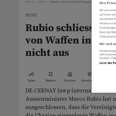
Home
News
Rubio schliesst Umleitung von Waffen in Nah
Ihre Priv
Wir und unse
NEWS
auf Ihrem Ger
verarbeiten D
Inhalte und A
Rubio schliesst Um
Einstellungen
Rand der Webs
von Waffen in Nah
Datenschutze
Wir und u
nicht aus
Verwendung ge
Informationen
Inhalten, Zi
Liste der P
Teilen
Merken
Drucken
Kommentare
DE-CERNAY (awp international) - 
Aussenminister Marco Rubio hat n
ausgeschlossen, dass die Vereinigt
die Ukraine eingeplante Waffen au