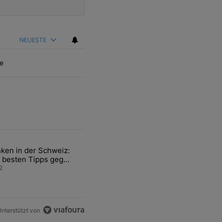
NEUESTE
e
ten Artikel der letzten 7 days.
ken in der Schweiz:
ür den Verkauf von WM-Anteilen" mit 2 kommentare.
el mit dem Titel "Tanken in der Schweiz: Die besten Tipps gegen teu
 besten Tipps gegen
ren Sprit
2
nterstützt von