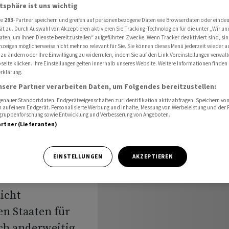
en Osten nicht aus
atsphäre ist uns wichtig
re
293
-Partner speichern und greifen auf personenbezogene Daten wie Browserdaten oder einde
ät zu. Durch Auswahl von Akzeptieren aktivieren Sie Tracking-Technologien für die unter „Wir un
aten, um Ihnen Dienste bereitzustellen“ aufgeführten Zwecke. Wenn Tracker deaktiviert sind, s
nzeigen möglicherweise nicht mehr so relevant für Sie. Sie können dieses Menü jederzeit wieder a
leitung
 zu ändern oder Ihre Einwilligung zu widerrufen, indem Sie auf den Link Voreinstellungen verwal
eite klicken. Ihre Einstellungen gelten innerhalb unseres Website. Weitere Informationen finden 
en Osten
rklärung.
nsere Partner verarbeiten Daten, um Folgendes bereitzustellen:
nauer Standortdaten. Endgeräteeigenschaften zur Identifikation aktiv abfragen. Speichern von 
 auf einem Endgerät. Personalisierte Werbung und Inhalte, Messung von Werbeleistung und der
elgruppenforschung sowie Entwicklung und Verbesserung von Angeboten.
artner (Lieferanten)
EINSTELLUNGEN
AKZEPTIEREN
US-
icht
en Staaten für
ch anderweitig