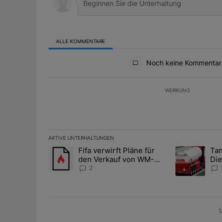
ALLE KOMMENTARE
Alle Kommentare
Noch keine Kommentar
WERBUNG
AKTIVE UNTERHALTUNGEN
Das Folgende ist eine Liste der am meisten kommentier
Fifa verwirft Pläne für
Tan
Ein Trendartikel mit dem Titel "Fifa verwirft Pläne f
Ein Trendartik
den Verkauf von WM-
Die
Anteilen
teu
2
U