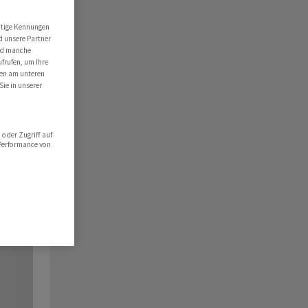
utige Kennungen
d unsere Partner
ind manche
ufrufen, um Ihre
ten am unteren
Sie in unserer
oder Zugriff auf
 Performance von