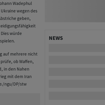
 Johann Wadephul
r Ukraine wegen des
 Abstriche geben,
eidigungsfähigkeit
. Dies würde
NEWS
spielen.
g auf mehrere nicht
prüfe, ob Waffen,
nd, in den Nahen
rieg mit dem Iran
re./ngu/DP/stw