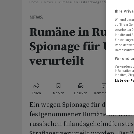
Home
News
Rumäne in Russland wegen Spionage für Ukra
Ihre Priv
NEWS
Wir und unse
auf Ihrem Ger
Rumäne in Russla
verarbeiten D
Inhalte und A
Einstellungen
Spionage für Ukra
Rand der Webs
Datenschutze
verurteilt
Wir und u
Verwendung ge
Informationen
Inhalten, Zi
Liste der P
Teilen
Merken
Drucken
Kommentare
Ein wegen Spionage für die Ukrain
festgenommener Rumäne ist nach
russischen Inlandsgeheimdienstes 
Straflager verurteilt worden. Der 