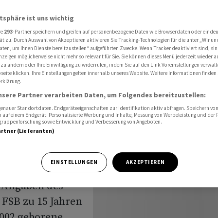
ine verurteilt
atsphäre ist uns wichtig
re
293
-Partner speichern und greifen auf personenbezogene Daten wie Browserdaten oder einde
ät zu. Durch Auswahl von Akzeptieren aktivieren Sie Tracking-Technologien für die unter „Wir un
nd wegen
aten, um Ihnen Dienste bereitzustellen“ aufgeführten Zwecke. Wenn Tracker deaktiviert sind, s
nzeigen möglicherweise nicht mehr so relevant für Sie. Sie können dieses Menü jederzeit wieder a
 zu ändern oder Ihre Einwilligung zu widerrufen, indem Sie auf den Link Voreinstellungen verwal
ine
eite klicken. Ihre Einstellungen gelten innerhalb unseres Website. Weitere Informationen finden 
rklärung.
nsere Partner verarbeiten Daten, um Folgendes bereitzustellen:
nauer Standortdaten. Endgeräteeigenschaften zur Identifikation aktiv abfragen. Speichern von 
 auf einem Endgerät. Personalisierte Werbung und Inhalte, Messung von Werbeleistung und der
elgruppenforschung sowie Entwicklung und Verbesserung von Angeboten.
artner (Lieferanten)
EINSTELLUNGEN
AKZEPTIEREN
e in Russland
 Angaben des
FSB zu 15 Jahren
2002 geborene