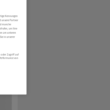
utige Kennungen
d unsere Partner
ind manche
ufrufen, um Ihre
ten am unteren
Sie in unserer
oder Zugriff auf
 Performance von