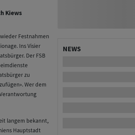
ch Kiews
r wieder Festnahmen
onage. Ins Visier
NEWS
atsbürger. Der FSB
heimdienste
atsbürger zu
uzufügen». Wer dem
r Verantwortung
eit langem bekannt,
niens Hauptstadt