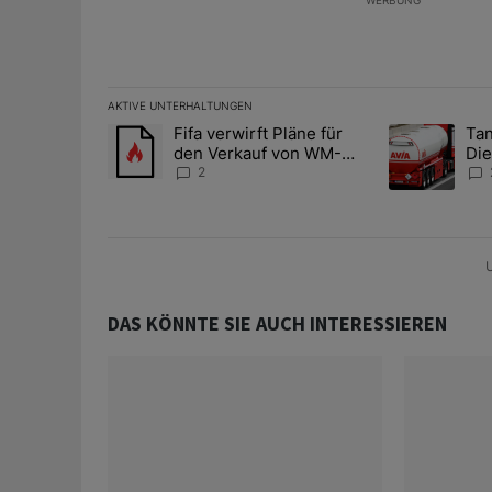
WERBUNG
AKTIVE UNTERHALTUNGEN
Das Folgende ist eine Liste der am meisten kommentier
Fifa verwirft Pläne für
Tan
Ein Trendartikel mit dem Titel "Fifa verwirft Pläne f
Ein Trendartik
den Verkauf von WM-
Die
Anteilen
teu
2
U
DAS KÖNNTE SIE AUCH INTERESSIEREN