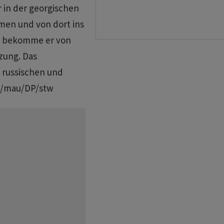
 in der georgischen
men und von dort ins
er bekomme er von
zung. Das
n russischen und
s./mau/DP/stw