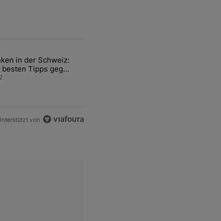
ten Artikel der letzten 7 days.
ken in der Schweiz:
ür den Verkauf von WM-Anteilen" mit 2 kommentare.
el mit dem Titel "Tanken in der Schweiz: Die besten Tipps gegen teu
 besten Tipps gegen
ren Sprit
2
nterstützt von