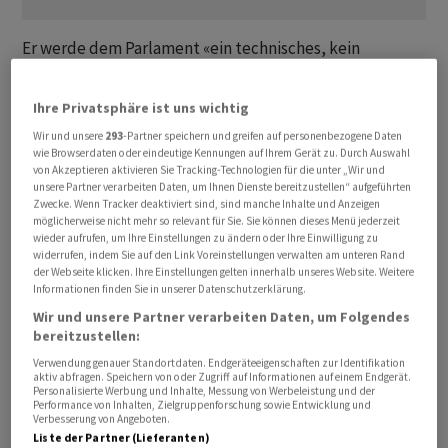
Er werde dem Parlament «ein technisches, kein
politisches» Kabinett präsentieren, sagte Tomac. Die
oppositionellen Sozialdemokraten (PSD), stärkste Kraft
Ihre Privatsphäre ist uns wichtig
im Parlament, hatten im Vorfeld bereits ihre Sympathie
Wir und unsere
293
-Partner speichern und greifen auf personenbezogene Daten
für Tomac bekundet. Hingegen erklärte der
wie Browserdaten oder eindeutige Kennungen auf Ihrem Gerät zu. Durch Auswahl
Vorsitzende der zweitstärksten Kraft, der
von Akzeptieren aktivieren Sie Tracking-Technologien für die unter „Wir und
unsere Partner verarbeiten Daten, um Ihnen Dienste bereitzustellen“ aufgeführten
oppositionellen rechtsextremen Partei AUR, George
Zwecke. Wenn Tracker deaktiviert sind, sind manche Inhalte und Anzeigen
Simion, auf keinen Fall für Tomac stimmen zu wollen.
möglicherweise nicht mehr so relevant für Sie. Sie können dieses Menü jederzeit
wieder aufrufen, um Ihre Einstellungen zu ändern oder Ihre Einwilligung zu
Allerdings haben PSD und AUR bereits mehrfach
widerrufen, indem Sie auf den Link Voreinstellungen verwalten am unteren Rand
miteinander kooperiert. Es gilt als unsicher, ob Tomac
der Webseite klicken. Ihre Einstellungen gelten innerhalb unseres Website. Weitere
Informationen finden Sie in unserer Datenschutzerklärung.
vom Parlament grünes Licht bekommt.
Wir und unsere Partner verarbeiten Daten, um Folgendes
bereitzustellen:
Am 5. Mai hatten PSD und die russlandfreundliche AUR
Verwendung genauer Standortdaten. Endgeräteeigenschaften zur Identifikation
die Reformregierung des seit Juni 2025 amtierenden
aktiv abfragen. Speichern von oder Zugriff auf Informationen auf einem Endgerät.
Personalisierte Werbung und Inhalte, Messung von Werbeleistung und der
proeuropäischen Ministerpräsidenten Bolojan im
Performance von Inhalten, Zielgruppenforschung sowie Entwicklung und
Parlament per Misstrauensvotum gestürzt. Die bis zum
Verbesserung von Angeboten.
Liste der Partner (Lieferanten)
23. April mitregierende PSD hatte Bolojan vorgeworfen,