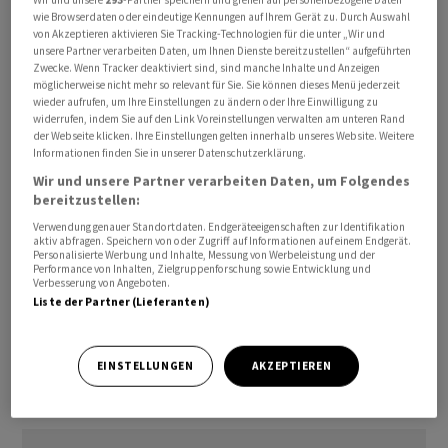
Macron meinte, der Einsatz gegen die russische
wie Browserdaten oder eindeutige Kennungen auf Ihrem Gerät zu. Durch Auswahl
von Akzeptieren aktivieren Sie Tracking-Technologien für die unter „Wir und
Schattenflotte zeige die Entschlossenheit der
unsere Partner verarbeiten Daten, um Ihnen Dienste bereitzustellen“ aufgeführten
Europäer. "Wir werden die Schattenflotte nicht
Zwecke. Wenn Tracker deaktiviert sind, sind manche Inhalte und Anzeigen
möglicherweise nicht mehr so relevant für Sie. Sie können dieses Menü jederzeit
Sanktionen umgehen und die russischen
wieder aufrufen, um Ihre Einstellungen zu ändern oder Ihre Einwilligung zu
Kriegsanstrengungen finanzieren lassen. Vautrin
widerrufen, indem Sie auf den Link Voreinstellungen verwalten am unteren Rand
der Webseite klicken. Ihre Einstellungen gelten innerhalb unseres Website. Weitere
betonte, um die russische Kriegswirtschaft zu bremsen,
Informationen finden Sie in unserer Datenschutzerklärung.
müssten Finanzierungswege gekappt werden. Das
Wir und unsere Partner verarbeiten Daten, um Folgendes
Vorgehen der russischen Schattenflotte sei zudem eine
bereitzustellen:
direkte Gefahr für die Sicherheit auf See und für die
Verwendung genauer Standortdaten. Endgeräteeigenschaften zur Identifikation
Umwelt.
aktiv abfragen. Speichern von oder Zugriff auf Informationen auf einem Endgerät.
Personalisierte Werbung und Inhalte, Messung von Werbeleistung und der
Performance von Inhalten, Zielgruppenforschung sowie Entwicklung und
Verbesserung von Angeboten.
Frankreich hat in den vergangenen Monaten mehrfach
Liste der Partner (Lieferanten)
Schiffe angehalten, die es verdächtigt, zur russischen
Schattenflotte zu gehören./rbo/DP/nas
EINSTELLUNGEN
AKZEPTIEREN
(AWP)