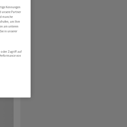
utige Kennungen
d unsere Partner
ind manche
ufrufen, um Ihre
ten am unteren
Sie in unserer
oder Zugriff auf
 Performance von