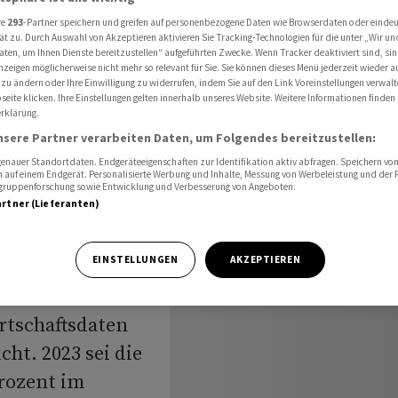
re
293
-Partner speichern und greifen auf personenbezogene Daten wie Browserdaten oder einde
ät zu. Durch Auswahl von Akzeptieren aktivieren Sie Tracking-Technologien für die unter „Wir un
aten, um Ihnen Dienste bereitzustellen“ aufgeführten Zwecke. Wenn Tracker deaktiviert sind, s
nzeigen möglicherweise nicht mehr so relevant für Sie. Sie können dieses Menü jederzeit wieder a
ft
 zu ändern oder Ihre Einwilligung zu widerrufen, indem Sie auf den Link Voreinstellungen verwal
eite klicken. Ihre Einstellungen gelten innerhalb unseres Website. Weitere Informationen finden 
rklärung.
nsere Partner verarbeiten Daten, um Folgendes bereitzustellen:
nauer Standortdaten. Endgeräteeigenschaften zur Identifikation aktiv abfragen. Speichern von 
 auf einem Endgerät. Personalisierte Werbung und Inhalte, Messung von Werbeleistung und der
elgruppenforschung sowie Entwicklung und Verbesserung von Angeboten.
artner (Lieferanten)
EINSTELLUNGEN
AKZEPTIEREN
n Wiederwahl
ussland hat das
irtschaftsdaten
cht. 2023 sei die
Prozent im