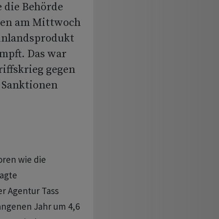
e die Behörde
gen am Mittwoch
oinlandsprodukt
mpft. Das war
iffskrieg gegen
n Sanktionen
oren wie die
sagte
r Agentur Tass
angenen Jahr um 4,6