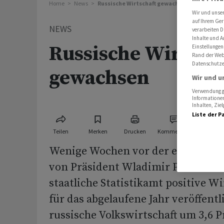
Home
News
Russische Wirtschaft gewachsen
Wir und unse
auf Ihrem Ger
NEWS
verarbeiten D
Inhalte und A
Russische Wirtscha
Einstellungen
Rand der Webs
Datenschutze
gewachsen
Wir und u
Verwendung ge
Informationen
Inhalten, Zi
Liste der P
Teilen
Merken
Drucken
Kommentare
Wenige Wochen vor der erwartete
von Präsident Wladimir Putin in R
staatliche Statistikamt positive W
für das abgelaufene Jahr veröffentli
russische Volkswirtschaft um 3,6 