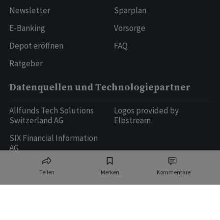
Newsletter
Sparplan
E-Banking
Vorsorge
Depot eröffnen
FAQ
Ratgeber
Datenquellen und Technologiepartner
Allfunds Tech Solutions
Logos provided by
Switzerland AG
Elbstream
SIX Financial Information
AG
Teilen
Merken
Kommentare
Ringier AG | Ringier Medien Schweiz
16
weitere Publikationen