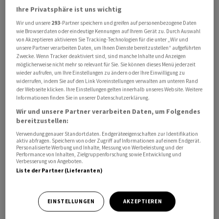
Ihre Privatsphäre ist uns wichtig
Der Rückgang dürfte die Befürchtungen verstärken,
dass Russlands vom Krieg dominierte Wirtschaft unter
Wir und unsere
293
-Partner speichern und greifen auf personenbezogene Daten
wie Browserdaten oder eindeutige Kennungen auf Ihrem Gerät zu. Durch Auswahl
der Last erhöhter Kreditkosten in eine Rezession
von Akzeptieren aktivieren Sie Tracking-Technologien für die unter „Wir und
abgleitet. Der russische Präsident Wladimir Putin
unsere Partner verarbeiten Daten, um Ihnen Dienste bereitzustellen“ aufgeführten
Zwecke. Wenn Tracker deaktiviert sind, sind manche Inhalte und Anzeigen
suchte im vergangenen Monat nach Erklärungen für die
möglicherweise nicht mehr so relevant für Sie. Sie können dieses Menü jederzeit
nachlassende Konjunktur und verlangte eine Reaktion
wieder aufrufen, um Ihre Einstellungen zu ändern oder Ihre Einwilligung zu
widerrufen, indem Sie auf den Link Voreinstellungen verwalten am unteren Rand
von der Verwaltung. Die Wirtschaft leidet unter einer
der Webseite klicken. Ihre Einstellungen gelten innerhalb unseres Website. Weitere
hohen Inflation und einem Leitzins der derzeit bei 14,50
Informationen finden Sie in unserer Datenschutzerklärung.
Prozent liegt. Dieser erschwert die
Wir und unsere Partner verarbeiten Daten, um Folgendes
Unternehmensfinanzierung. Allerdings hatte die
bereitzustellen:
Notenbank ihn zuletzt um 0,50 Prozentpunkte
Verwendung genauer Standortdaten. Endgeräteeigenschaften zur Identifikation
aktiv abfragen. Speichern von oder Zugriff auf Informationen auf einem Endgerät.
reduziert. Die Kriegswirtschaft verschärft die Inflation
Personalisierte Werbung und Inhalte, Messung von Werbeleistung und der
Performance von Inhalten, Zielgruppenforschung sowie Entwicklung und
und den Arbeitskräftemangel.
Verbesserung von Angeboten.
Liste der Partner (Lieferanten)
Der stellvertretende Ministerpräsident Alexander
Novak sagte diese Woche, Russland stehe vor «vielen
EINSTELLUNGEN
AKZEPTIEREN
wirtschaftlichen Herausforderungen». Das
Wirtschaftsministerium senkte diese Woche seine