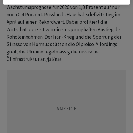
Wachstumsprognose für 2026 von 1,3 Prozent auf nur
noch 0,4 Prozent. Russlands Haushaltsdefizit stieg im
April auf einen Rekordwert. Dabei profitiert die
Wirtschaft derzeit von einem sprunghaften Anstieg der
Rohöleinnahmen. Der Iran-Krieg und die Sperrung der
Strasse von Hormus stützen die Ölpreise. Allerdings
greift die Ukraine regelmässig die russische
Ölinfrastruktur an./jsl/nas