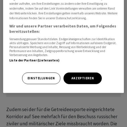
wieder aufrufen, um Ihre Einstellungen zu ändern oder Ihre Einwilligung zu
Westens", hiess es in der Presseerklärung des
widerrufen, indem Sie auf den Link Voreinstellungen verwalten am unteren Rand
Ministeriums.
der Webseite klicken. Ihre Einstellungen gelten innerhalb unseres Website. Weitere
Informationen finden Sie in unserer Datenschutzerklärung.
Wir und unsere Partner verarbeiten Daten, um Folgendes
bereitzustellen:
Verwendung genauer Standortdaten. Endgeräteeigenschaften zur Identifikation
aktiv abfragen. Speichern von oder Zugriff auf Informationen auf einem Endgerät.
Personalisierte Werbung und Inhalte, Messung von Werbeleistung und der
Performance von Inhalten, Zielgruppenforschung sowie Entwicklung und
Verbesserung von Angeboten.
Liste der Partner (Lieferanten)
EINSTELLUNGEN
AKZEPTIEREN
Zudem sei der für die Getreideexporte eingerichtete
Korridor auf See mehrfach für den Beschuss russischer
ziviler und militärischer Ziele missbraucht worden. Die