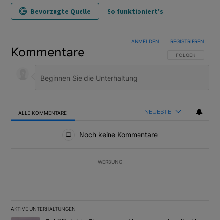
Bevorzugte Quelle
So funktioniert's
ANMELDEN
|
REGISTRIEREN
Kommentare
FOLGE DIESER U
FOLGEN
NEUESTE
ALLE KOMMENTARE
Alle Kommentare
Noch keine Kommentare
WERBUNG
AKTIVE UNTERHALTUNGEN
Das Folgende ist eine Liste der am meisten kommentierten Artikel