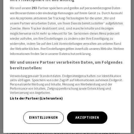
bestätigte die Rückkehr von 185 ukrainischen Soldaten.
Wir und unsere
293
-Partner speichern und greifen auf personenbezogene Daten
Daneben sei auch ein Zivilist freigekommen, schrieb er
wie Browserdaten oder eindeutige Kennungen auf Ihrem Gerät zu. Durch Auswahl
von Akzeptieren aktivieren Sie Tracking-Technologien für die unter „Wir und
auf Telegram. Einige der Rückkehrer waren seinen
unsere Partner verarbeiten Daten, um Ihnen Dienste bereitzustellen“ aufgeführten
Angaben nach seit 2022 in russischer Gewalt.
Zwecke. Wenn Tracker deaktiviert sind, sind manche Inhalte und Anzeigen
möglicherweise nicht mehr so relevant für Sie. Sie können dieses Menü jederzeit
wieder aufrufen, um Ihre Einstellungen zu ändern oder Ihre Einwilligung zu
Vorherige Austauschrunde war am 15. Mai
widerrufen, indem Sie auf den Link Voreinstellungen verwalten am unteren Rand
der Webseite klicken. Ihre Einstellungen gelten innerhalb unseres Website. Weitere
Informationen finden Sie in unserer Datenschutzerklärung.
Immer wieder tauschen Russland und die Ukraine
Wir und unsere Partner verarbeiten Daten, um Folgendes
Kriegsgefangene miteinander aus. Es ist das einzige
bereitzustellen:
Feld, wo der Dialog zwischen den beiden
Verwendung genauer Standortdaten. Endgeräteeigenschaften zur Identifikation
Konfliktparteien mehr als vier Jahre nach Beginn des
aktiv abfragen. Speichern von oder Zugriff auf Informationen auf einem Endgerät.
Personalisierte Werbung und Inhalte, Messung von Werbeleistung und der
von Kremlchef Wladimir Putin befohlenen Kriegs
Performance von Inhalten, Zielgruppenforschung sowie Entwicklung und
Verbesserung von Angeboten.
funktioniert. Die vorherige Runde fand am 15. Mai statt,
Liste der Partner (Lieferanten)
als die beiden Kriegsgegner einander jeweils 205
gefangene Soldaten übergaben.
EINSTELLUNGEN
AKZEPTIEREN
In einem offenen Brief an Putin hat der ukrainische
Präsident Wolodymyr Selenskyj am Donnerstag auch