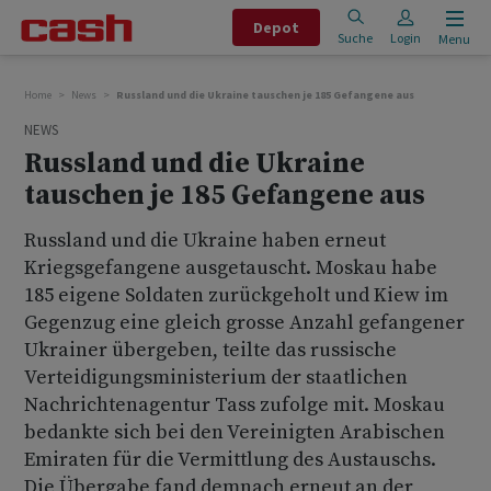
Depot
Suche
Login
Menu
Home
News
Russland und die Ukraine tauschen je 185 Gefangene aus
NEWS
Russland und die Ukraine
tauschen je 185 Gefangene aus
Russland und die Ukraine haben erneut
Kriegsgefangene ausgetauscht. Moskau habe
185 eigene Soldaten zurückgeholt und Kiew im
Gegenzug eine gleich grosse Anzahl gefangener
Ukrainer übergeben, teilte das russische
Verteidigungsministerium der staatlichen
Nachrichtenagentur Tass zufolge mit. Moskau
bedankte sich bei den Vereinigten Arabischen
Emiraten für die Vermittlung des Austauschs.
Die Übergabe fand demnach erneut an der