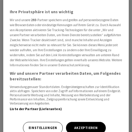
Kampfflugzeugs FCAS gibt es Sorge, dass das
Ihre Privatsphäre ist uns wichtig
gemeinsame Panzerprojekt MGCS ebenfalls in die
Brüche gehen könnte. Das Projekt MGCS (Main Ground
Wir und unsere
293
-Partner speichern und greifen auf personenbezogene Daten
wie Browserdaten oder eindeutige Kennungen auf Ihrem Gerät zu. Durch Auswahl
Combat System) zielt darauf ab, bis 2040 die
von Akzeptieren aktivieren Sie Tracking-Technologien für die unter „Wir und
Kampfpanzer Leopard 2 und Leclerc durch ein
unsere Partner verarbeiten Daten, um Ihnen Dienste bereitzustellen“ aufgeführten
Zwecke. Wenn Tracker deaktiviert sind, sind manche Inhalte und Anzeigen
plattformübergreifendes Bodenkampfsystem zu
möglicherweise nicht mehr so relevant für Sie. Sie können dieses Menü jederzeit
ersetzen.
wieder aufrufen, um Ihre Einstellungen zu ändern oder Ihre Einwilligung zu
widerrufen, indem Sie auf den Link Voreinstellungen verwalten am unteren Rand
der Webseite klicken. Ihre Einstellungen gelten innerhalb unseres Website. Weitere
Frankreich benötigt Zwischenlösung
Informationen finden Sie in unserer Datenschutzerklärung.
Wir und unsere Partner verarbeiten Daten, um Folgendes
Frankreichs Verteidigungsministerin Catherine Vautrin
bereitzustellen:
begründete das Interesse an einer Zwischenlösung mit
Verwendung genauer Standortdaten. Endgeräteeigenschaften zur Identifikation
aktiv abfragen. Speichern von oder Zugriff auf Informationen auf einem Endgerät.
den Verzögerungen beim MGCS-Projekt. «Der Panzer
Personalisierte Werbung und Inhalte, Messung von Werbeleistung und der
der Zukunft hat sich um zehn Jahre verzögert. Wir
Performance von Inhalten, Zielgruppenforschung sowie Entwicklung und
Verbesserung von Angeboten.
können nicht so lange warten», sagte Vautrin der
Liste der Partner (Lieferanten)
Zeitung «Les Échos». Gearbeitet werde an einem
Zwischenmodell. «Es wird ein neu konzipierter Panzer
EINSTELLUNGEN
AKZEPTIEREN
mit hoher Vernetzung sein. Diese Arbeiten sind im