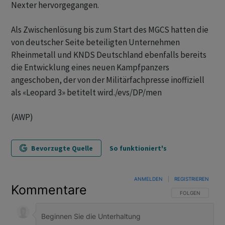
Nexter hervorgegangen.
Als Zwischenlösung bis zum Start des MGCS hatten die
von deutscher Seite beteiligten Unternehmen
Rheinmetall und KNDS Deutschland ebenfalls bereits
die Entwicklung eines neuen Kampfpanzers
angeschoben, der von der Militärfachpresse inoffiziell
als «Leopard 3» betitelt wird./evs/DP/men
(AWP)
Bevorzugte Quelle
So funktioniert's
ANMELDEN
|
REGISTRIEREN
Kommentare
FOLGE DIESER U
FOLGEN