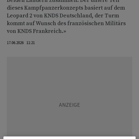
beiden Ländern zusammen: Der untere Teil
dieses Kampfpanzerkonzepts basiert auf dem
Leopard 2 von KNDS Deutschland, der Turm
kommt auf Wunsch des französischen Militärs
von KNDS Frankreich.»
17.06.2026 11:21