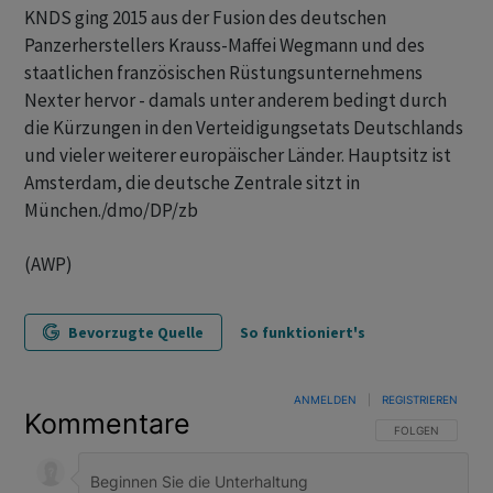
KNDS ging 2015 aus der Fusion des deutschen
Panzerherstellers Krauss-Maffei Wegmann und des
staatlichen französischen Rüstungsunternehmens
Nexter hervor - damals unter anderem bedingt durch
die Kürzungen in den Verteidigungsetats Deutschlands
und vieler weiterer europäischer Länder. Hauptsitz ist
Amsterdam, die deutsche Zentrale sitzt in
München./dmo/DP/zb
(AWP)
Bevorzugte Quelle
So funktioniert's
ANMELDEN
|
REGISTRIEREN
Kommentare
FOLGE DIESER U
FOLGEN