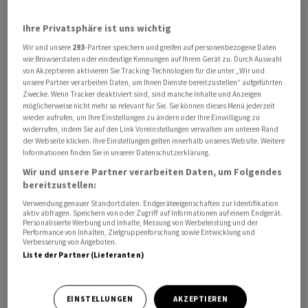
Ihre Privatsphäre ist uns wichtig
Wir und unsere
293
-Partner speichern und greifen auf personenbezogene Daten
Den Produktionshochlauf bei KNDS sollen auch zwei
wie Browserdaten oder eindeutige Kennungen auf Ihrem Gerät zu. Durch Auswahl
neue Standorte in Deutschland sicherstellen. «In
von Akzeptieren aktivieren Sie Tracking-Technologien für die unter „Wir und
Deutschland werden wir nach jetziger Planung noch
unsere Partner verarbeiten Daten, um Ihnen Dienste bereitzustellen“ aufgeführten
Zwecke. Wenn Tracker deaktiviert sind, sind manche Inhalte und Anzeigen
zwei zusätzliche Produktionsstätten aufbauen. Ein
möglicherweise nicht mehr so relevant für Sie. Sie können dieses Menü jederzeit
Standort wird sich der ganzen Produktionskette vom
wieder aufrufen, um Ihre Einstellungen zu ändern oder Ihre Einwilligung zu
widerrufen, indem Sie auf den Link Voreinstellungen verwalten am unteren Rand
Rohbau bis zum fertigen Fahrzeug widmen, in dem Fall
der Webseite klicken. Ihre Einstellungen gelten innerhalb unseres Website. Weitere
mit dem Schwerpunkt Radfahrzeuge, also Boxer», sagt
Informationen finden Sie in unserer Datenschutzerklärung.
Hohenwarter. Der zweite Standort werde
Wir und unsere Partner verarbeiten Daten, um Folgendes
bereitzustellen:
schwerpunktmässig ein Schweissstandort sein.
Verwendung genauer Standortdaten. Endgeräteeigenschaften zur Identifikation
aktiv abfragen. Speichern von oder Zugriff auf Informationen auf einem Endgerät.
Zu Standortdetails machte er keine Angaben: «Ich
Personalisierte Werbung und Inhalte, Messung von Werbeleistung und der
Performance von Inhalten, Zielgruppenforschung sowie Entwicklung und
möchte nicht spekulieren. Nur so viel: Wir sprechen mit
Verbesserung von Angeboten.
Unternehmen und schauen uns mögliche Standorte an.
Liste der Partner (Lieferanten)
Es sind aber noch keine finalen Entscheidungen
getroffen.»
EINSTELLUNGEN
AKZEPTIEREN