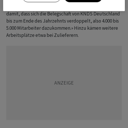
Auch in puncto Jobs soll viel passieren. «Wir rechnen
damit, dass sich die Belegschaft von KNDS Deutschland
bis zum Ende des Jahrzehnts verdoppelt, also 4.000 bis
5.000 Mitarbeiter dazukommen.» Hinzu kämen weitere
Arbeitsplätze etwa bei Zulieferern.