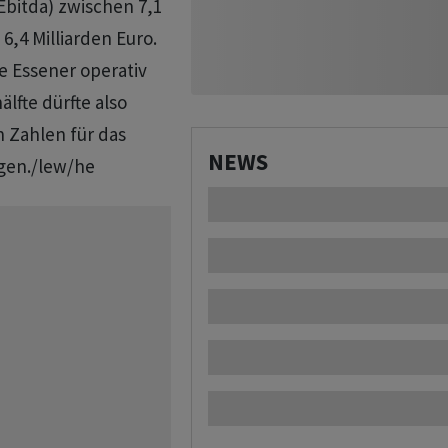
bitda) zwischen 7,1
 6,4 Milliarden Euro.
e Essener operativ
älfte dürfte also
n Zahlen für das
NEWS
egen./lew/he