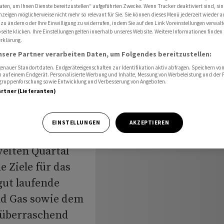
aten, um Ihnen Dienste bereitzustellen“ aufgeführten Zwecke. Wenn Tracker deaktiviert sind, s
nzeigen möglicherweise nicht mehr so relevant für Sie. Sie können dieses Menü jederzeit wieder a
 zu ändern oder Ihre Einwilligung zu widerrufen, indem Sie auf den Link Voreinstellungen verwal
eite klicken. Ihre Einstellungen gelten innerhalb unseres Website. Weitere Informationen finden 
rklärung.
iele -
nsere Partner verarbeiten Daten, um Folgendes bereitzustellen:
nauer Standortdaten. Endgeräteeigenschaften zur Identifikation aktiv abfragen. Speichern von 
 auf einem Endgerät. Personalisierte Werbung und Inhalte, Messung von Werbeleistung und der
elgruppenforschung sowie Entwicklung und Verbesserung von Angeboten.
artner (Lieferanten)
EINSTELLUNGEN
AKZEPTIEREN
eiten Quartal
 Ziele für das
gut laufende
nd Gas sowie dem
 überraschend