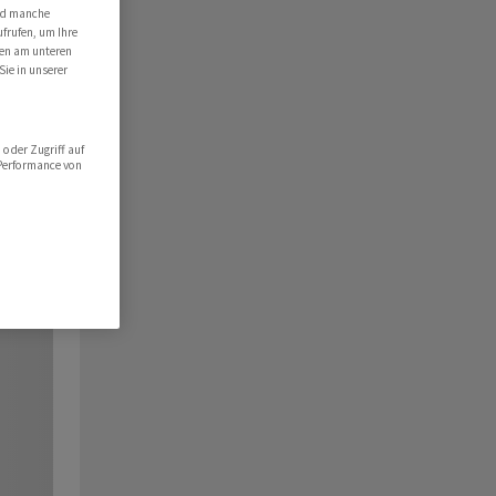
ind manche
ufrufen, um Ihre
ten am unteren
Sie in unserer
oder Zugriff auf
 Performance von