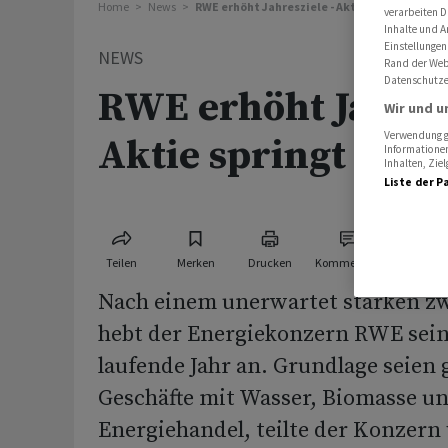
Home
News
RWE erhöht Jahresziele - Aktie springt an
verarbeiten D
Inhalte und A
Einstellungen
NEWS
Rand der Webs
Datenschutze
RWE erhöht Jahresz
Wir und u
Verwendung ge
Aktie springt an
Informationen
Inhalten, Zi
Liste der P
Teilen
Merken
Drucken
Kommentare
Nach einem unerwartet starken zw
hebt der Energiekonzern RWE seine
laufende Jahr an. Grundlage seien 
Geschäfte mit Wasser, Biomasse u
Energiehandel, teilte der Konzern