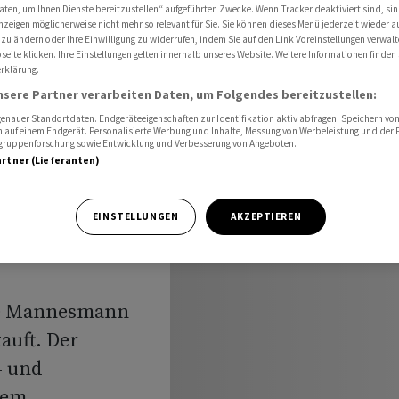
nless Tubes
aten, um Ihnen Dienste bereitzustellen“ aufgeführten Zwecke. Wenn Tracker deaktiviert sind, s
nzeigen möglicherweise nicht mehr so relevant für Sie. Sie können dieses Menü jederzeit wieder a
 zu ändern oder Ihre Einwilligung zu widerrufen, indem Sie auf den Link Voreinstellungen verwal
eite klicken. Ihre Einstellungen gelten innerhalb unseres Website. Weitere Informationen finden 
rklärung.
ich von
nsere Partner verarbeiten Daten, um Folgendes bereitzustellen:
nauer Standortdaten. Endgeräteeigenschaften zur Identifikation aktiv abfragen. Speichern von 
less
 auf einem Endgerät. Personalisierte Werbung und Inhalte, Messung von Werbeleistung und der
elgruppenforschung sowie Entwicklung und Verbesserung von Angeboten.
artner (Lieferanten)
EINSTELLUNGEN
AKZEPTIEREN
die Mannesmann
auft. Der
- und
dem