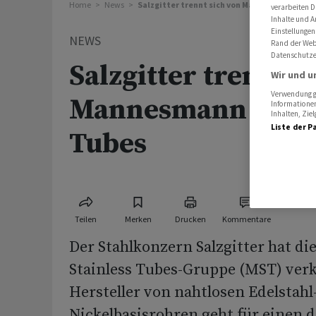
Home
News
Salzgitter trennt sich von Mannesmann Stai
verarbeiten D
Inhalte und A
Einstellungen
NEWS
Rand der Webs
Datenschutze
Salzgitter trennt s
Wir und u
Verwendung ge
Mannesmann Stain
Informationen
Inhalten, Zi
Liste der P
Tubes
Teilen
Merken
Drucken
Kommentare
Der Stahlkonzern Salzgitter hat 
Stainless Tubes-Gruppe (MST) verk
Hersteller von nahtlosen Edelstahl
Nickelbasisrohren geht für einen 