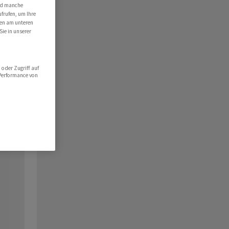
ind manche
ufrufen, um Ihre
ten am unteren
Sie in unserer
oder Zugriff auf
 Performance von