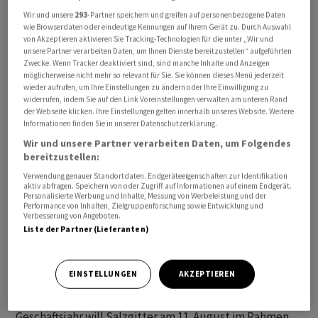
Prozent und die französische Vallourec 20 Prozent. HKM
Wir und unsere
293
-Partner speichern und greifen auf personenbezogene Daten
wie Browserdaten oder eindeutige Kennungen auf Ihrem Gerät zu. Durch Auswahl
beschäftigt etwa 3.000 Menschen und produziert bislang
von Akzeptieren aktivieren Sie Tracking-Technologien für die unter „Wir und
mit zwei Hochöfen Vorprodukte für die Eigentümer.
unsere Partner verarbeiten Daten, um Ihnen Dienste bereitzustellen“ aufgeführten
Zwecke. Wenn Tracker deaktiviert sind, sind manche Inhalte und Anzeigen
Thyssenkrupp und Vallourec wollten sich vor dem
möglicherweise nicht mehr so relevant für Sie. Sie können dieses Menü jederzeit
Hintergrund der angespannten Stahlkonjunktur schon
wieder aufrufen, um Ihre Einstellungen zu ändern oder Ihre Einwilligung zu
widerrufen, indem Sie auf den Link Voreinstellungen verwalten am unteren Rand
seit Längerem aus dem Unternehmen zurückziehen. Im
der Webseite klicken. Ihre Einstellungen gelten innerhalb unseres Website. Weitere
Raum stand auch eine Schliessung des
Informationen finden Sie in unserer Datenschutzerklärung.
Traditionsunternehmens.
Wir und unsere Partner verarbeiten Daten, um Folgendes
bereitzustellen:
Wie bereits bekannt, plant Salzgitter die
Verwendung genauer Standortdaten. Endgeräteeigenschaften zur Identifikation
aktiv abfragen. Speichern von oder Zugriff auf Informationen auf einem Endgerät.
Neuaufstellung des Standortes und den Abbau von
Personalisierte Werbung und Inhalte, Messung von Werbeleistung und der
Performance von Inhalten, Zielgruppenforschung sowie Entwicklung und
2.000 Stellen bis voraussichtlich 2028. Ohne diesen
Verbesserung von Angeboten.
Schritt hätte Salzgitter die alleinige Übernahme nicht
Liste der Partner (Lieferanten)
vollziehen können, hiess es vom Unternehmen nun.
EINSTELLUNGEN
AKZEPTIEREN
Die Auswirkungen der HKM-Übernahme auf die
Umsatz- und Ergebnisprognose für das laufende
Geschäftsjahr will Salzgitter am 11. August im Rahmen