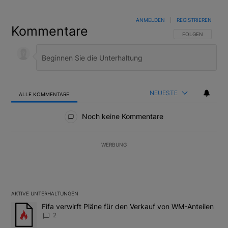
ANMELDEN
|
REGISTRIEREN
Kommentare
FOLGE DIESER U
FOLGEN
NEUESTE
ALLE KOMMENTARE
Alle Kommentare
Noch keine Kommentare
WERBUNG
AKTIVE UNTERHALTUNGEN
Das Folgende ist eine Liste der am meisten kommentierten Artikel
Ein Trendartikel mit dem Titel "Fifa verwirft Pläne für den Verk
Fifa verwirft Pläne für den Verkauf von WM-Anteilen
2