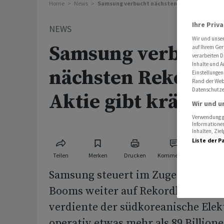
Home
News
Samsung verbucht nächsten Rekordgewinn - Ak
Ihre Priv
NEWS
Wir und unse
Samsung verbucht
auf Ihrem Ger
verarbeiten D
Inhalte und A
nächsten Rekordge
Einstellungen
Rand der Webs
Datenschutze
Aktie gibt kräftig 
Wir und u
Verwendung ge
Informationen
Inhalten, Zi
Liste der P
Teilen
Merken
Drucken
Kommentare
Samsung steuert im Zuge des anha
Booms weiter auf Rekordkurs. Im 
verdiente der südkoreanische Elek
operativ etwas mehr als 89 Billion