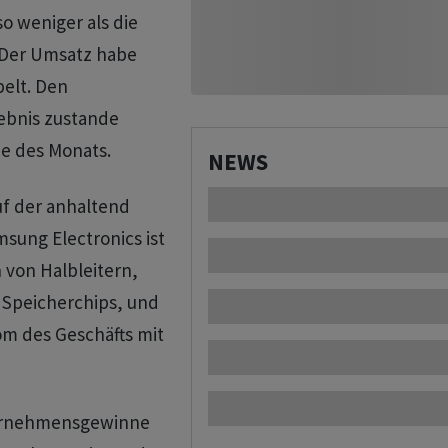
so weniger als die
. Der Umsatz habe
pelt. Den
gebnis zustande
e des Monats.
NEWS
uf der anhaltend
sung Electronics ist
 von Halbleitern,
 Speicherchips, und
om des Geschäfts mit
ternehmensgewinne