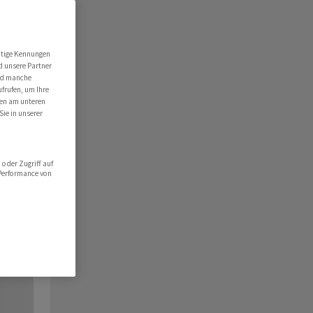
utige Kennungen
d unsere Partner
ind manche
ufrufen, um Ihre
ten am unteren
Sie in unserer
oder Zugriff auf
 Performance von