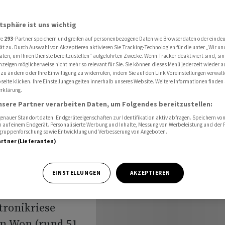
tie gibt kräftig nach
atsphäre ist uns wichtig
re
293
-Partner speichern und greifen auf personenbezogene Daten wie Browserdaten oder einde
ät zu. Durch Auswahl von Akzeptieren aktivieren Sie Tracking-Technologien für die unter „Wir un
aten, um Ihnen Dienste bereitzustellen“ aufgeführten Zwecke. Wenn Tracker deaktiviert sind, s
nzeigen möglicherweise nicht mehr so relevant für Sie. Sie können dieses Menü jederzeit wieder a
winn -
 zu ändern oder Ihre Einwilligung zu widerrufen, indem Sie auf den Link Voreinstellungen verwal
eite klicken. Ihre Einstellungen gelten innerhalb unseres Website. Weitere Informationen finden 
rklärung.
nach
nsere Partner verarbeiten Daten, um Folgendes bereitzustellen:
nauer Standortdaten. Endgeräteeigenschaften zur Identifikation aktiv abfragen. Speichern von 
 auf einem Endgerät. Personalisierte Werbung und Inhalte, Messung von Werbeleistung und der
elgruppenforschung sowie Entwicklung und Verbesserung von Angeboten.
artner (Lieferanten)
ltenden KI-
EINSTELLUNGEN
AKZEPTIEREN
zweiten Quartal
tronikriese
en Won (rund 51