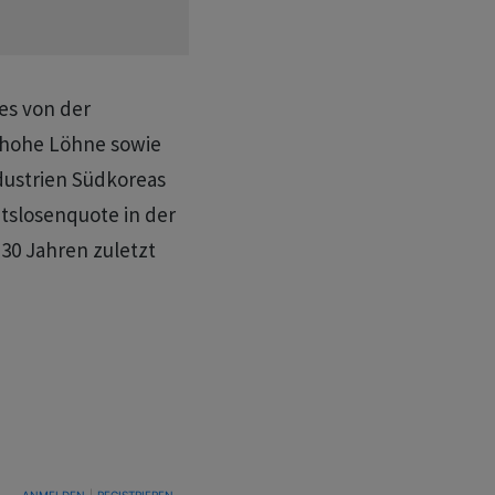
s von der
 hohe Löhne sowie
dustrien Südkoreas
itslosenquote in der
30 Jahren zuletzt