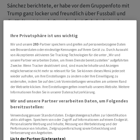
Sánchez berichtete, er habe vor dem Gruppenfoto mit
Trump ganz locker und freundlich über Fussball und
die Weltmeisterschaft geplaudert. Es habe keinerlei
Spannungen gegeben. «Im Gegenteil, es gab nur
Ihre Privatsphäre ist uns wichtig
freundliche Worte und Höflichkeit», sagte der Spanier.
Und das sei nach der scharfen Kritik Trumps an Spanien
Wir und unsere
293
-Partner speichern und greifen auf personenbezogene Daten
wie Browserdaten oder eindeutige Kennungen auf Ihrem Gerät zu. Durch Auswahl
gewesen. Im Übrigen erfülle Spanien seine Zusagen
von Akzeptieren aktivieren Sie Tracking-Technologien für die unter „Wir und
gegenüber der Nato, betonte Sánchez.
unsere Partner verarbeiten Daten, um Ihnen Dienste bereitzustellen“ aufgeführten
Zwecke. Wenn Tracker deaktiviert sind, sind manche Inhalte und Anzeigen
möglicherweise nicht mehr so relevant für Sie. Sie können dieses Menü jederzeit
Trump in Rage
wieder aufrufen, um Ihre Einstellungen zu ändern oder Ihre Einwilligung zu
widerrufen, indem Sie auf den Link Voreinstellungen verwalten am unteren Rand
der Webseite klicken. Ihre Einstellungen gelten innerhalb unseres Website. Weitere
Der US-Präsident hatte sich bei einer Pressekonferenz
Informationen finden Sie in unserer Datenschutzerklärung.
über Spanien mal wieder in Rage geredet. «Spanien ist
Wir und unsere Partner verarbeiten Daten, um Folgendes
ein verlorener Fall, ein schrecklicher Partner in der
bereitzustellen:
Nato», schimpfte er. «Sie beteiligen sich nicht, sie zahlen
Verwendung genauer Standortdaten. Endgeräteeigenschaften zur Identifikation
aktiv abfragen. Speichern von oder Zugriff auf Informationen auf einem Endgerät.
nicht. Ich will nichts mit Spanien zu tun haben», blaffte
Personalisierte Werbung und Inhalte, Messung von Werbeleistung und der
er. Und versuchte dann in der für ihn typischen Manier,
Performance von Inhalten, Zielgruppenforschung sowie Entwicklung und
Verbesserung von Angeboten.
Spanien lächerlich zu machen. «Mal sehen, wie
Liste der Partner (Lieferanten)