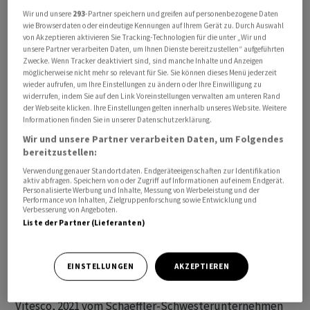
aus dem operativen Unternehmensgeschehen
Wir und unsere
293
-Partner speichern und greifen auf personenbezogene Daten
wie Browserdaten oder eindeutige Kennungen auf Ihrem Gerät zu. Durch Auswahl
zurückgezogen. Die Familie-Schaeffler gibt damit
von Akzeptieren aktivieren Sie Tracking-Technologien für die unter „Wir und
zugunsten der Fusion mit Vitesco ein wichtiges Privileg
unsere Partner verarbeiten Daten, um Ihnen Dienste bereitzustellen“ aufgeführten
Zwecke. Wenn Tracker deaktiviert sind, sind manche Inhalte und Anzeigen
auf. «Wir bleiben weiterhin ein Familienunternehmen»,
möglicherweise nicht mehr so relevant für Sie. Sie können dieses Menü jederzeit
sagte Georg Schaeffler auf einer ausserordentlichen
wieder aufrufen, um Ihre Einstellungen zu ändern oder Ihre Einwilligung zu
widerrufen, indem Sie auf den Link Voreinstellungen verwalten am unteren Rand
Hauptversammlung am Freitag. Die Zielsetzung sieht
der Webseite klicken. Ihre Einstellungen gelten innerhalb unseres Website. Weitere
vor, dass die Familie Schaeffler am künftig fusionierten
Informationen finden Sie in unserer Datenschutzerklärung.
Unternehmen 70 Prozent der Aktien halten wird. 30
Wir und unsere Partner verarbeiten Daten, um Folgendes
Prozent sollen in Streubesitz kommen.
bereitzustellen:
Verwendung genauer Standortdaten. Endgeräteeigenschaften zur Identifikation
aktiv abfragen. Speichern von oder Zugriff auf Informationen auf einem Endgerät.
Die eigentliche Verschmelzung soll auf
Personalisierte Werbung und Inhalte, Messung von Werbeleistung und der
Performance von Inhalten, Zielgruppenforschung sowie Entwicklung und
Hauptversammlungen von Schaeffler und Vitesco Ende
Verbesserung von Angeboten.
April beschlossen werden. Es würde eines der grössten
Liste der Partner (Lieferanten)
Zulieferer-Unternehmen in Deutschland mit 25
Milliarden Euro Umsatz, 120 000 Beschäftigten und mehr
EINSTELLUNGEN
AKZEPTIEREN
als 100 Fabriken weltweit entstehen.
Vitesco, 2021 vom Schaeffler-Schwesterunternehmen