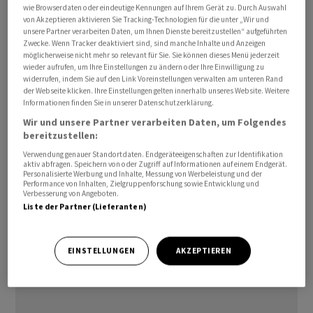
wie Browserdaten oder eindeutige Kennungen auf Ihrem Gerät zu. Durch Auswahl
Das aktuelle Zinsumfeld habe nach dem Ende der
von Akzeptieren aktivieren Sie Tracking-Technologien für die unter „Wir und
Negativzinsära zu einer markanten Steigerung des
unsere Partner verarbeiten Daten, um Ihnen Dienste bereitzustellen“ aufgeführten
Zwecke. Wenn Tracker deaktiviert sind, sind manche Inhalte und Anzeigen
Zinsengeschäfts geführt. Zudem habe ein reger
möglicherweise nicht mehr so relevant für Sie. Sie können dieses Menü jederzeit
Devisenhandel zum guten Ergebnis beigetragen, heisst
wieder aufrufen, um Ihre Einstellungen zu ändern oder Ihre Einwilligung zu
widerrufen, indem Sie auf den Link Voreinstellungen verwalten am unteren Rand
es im Kommentar.
der Webseite klicken. Ihre Einstellungen gelten innerhalb unseres Website. Weitere
Informationen finden Sie in unserer Datenschutzerklärung.
Der Netto-Erfolg aus dem Zinsgeschäft stieg damit um
Wir und unsere Partner verarbeiten Daten, um Folgendes
35 Prozent auf 53,4 Millionen Franken. Im
bereitzustellen:
Handelsgeschäft lag der Erfolg bei 7,4 Millionen und
Verwendung genauer Standortdaten. Endgeräteeigenschaften zur Identifikation
aktiv abfragen. Speichern von oder Zugriff auf Informationen auf einem Endgerät.
damit fast 65 Prozent höher. Das Kommissions- und
Personalisierte Werbung und Inhalte, Messung von Werbeleistung und der
Performance von Inhalten, Zielgruppenforschung sowie Entwicklung und
Dienstleistungsgeschäft war im derzeit schwierigen
Verbesserung von Angeboten.
Umfeld dagegen leicht rückläufig - der Erfolg sank um
Liste der Partner (Lieferanten)
2,5 Prozent auf 20,4 Millionen.
EINSTELLUNGEN
AKZEPTIEREN