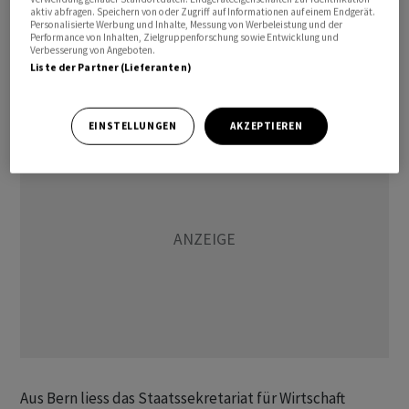
aktiv abfragen. Speichern von oder Zugriff auf Informationen auf einem Endgerät.
Massnahme stattgefunden und würden fortgeführt
Personalisierte Werbung und Inhalte, Messung von Werbeleistung und der
Performance von Inhalten, Zielgruppenforschung sowie Entwicklung und
werden, sagte ein Sprecher der Brüsseler Behörde am
Verbesserung von Angeboten.
Dienstag auf Anfrage der Nachrichtenagentur
Liste der Partner (Lieferanten)
Keystone-SDA.
EINSTELLUNGEN
AKZEPTIEREN
Aus Bern liess das Staatssekretariat für Wirtschaft