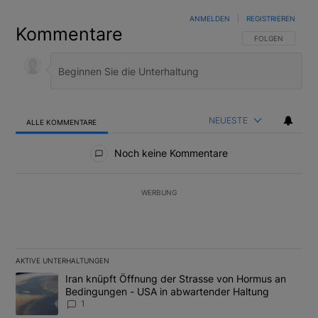
ANMELDEN
|
REGISTRIEREN
Kommentare
FOLGE DIESER U
FOLGEN
NEUESTE
ALLE KOMMENTARE
Alle Kommentare
Noch keine Kommentare
WERBUNG
AKTIVE UNTERHALTUNGEN
Das Folgende ist eine Liste der am meisten kommentierten Artikel
Ein Trendartikel mit dem Titel "Iran knüpft Öffnung der Strass
Iran knüpft Öffnung der Strasse von Hormus an
Bedingungen - USA in abwartender Haltung
1