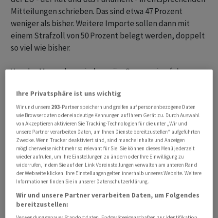
Mitteilungen schrieben. Das sind etwa 47 Prozent
weniger als bisher. Weitere Importe sollen dann mit
einem Strafzoll von 50 Prozent belegt werden, doppelt
so viel wie bisher.
Von der Massnahme sind gemäss Communiqué der
Europäischen Kommission einzig die Staaten des
Ihre Privatsphäre ist uns wichtig
Europäischen Wirtschaftsraumes (EWR) Norwegen,
Island und Liechtenstein ausgenommen. Die Schweiz
Wir und unsere
293
-Partner speichern und greifen auf personenbezogene Daten
wie Browserdaten oder eindeutige Kennungen auf Ihrem Gerät zu. Durch Auswahl
erhielt demnach keine Ausnahme. Die verschiedenen
von Akzeptieren aktivieren Sie Tracking-Technologien für die unter „Wir und
Institutionen der EU waren sich in dieser Frage bereits
unsere Partner verarbeiten Daten, um Ihnen Dienste bereitzustellen“ aufgeführten
Zwecke. Wenn Tracker deaktiviert sind, sind manche Inhalte und Anzeigen
zuvor einig.
möglicherweise nicht mehr so relevant für Sie. Sie können dieses Menü jederzeit
wieder aufrufen, um Ihre Einstellungen zu ändern oder Ihre Einwilligung zu
widerrufen, indem Sie auf den Link Voreinstellungen verwalten am unteren Rand
Bern und Brüssel verhandeln «demnächst»
der Webseite klicken. Ihre Einstellungen gelten innerhalb unseres Website. Weitere
Informationen finden Sie in unserer Datenschutzerklärung.
Die EU-Kommission will nun mit ihren Handelspartnern
Wir und unsere Partner verarbeiten Daten, um Folgendes
neue Zollfreikontingente aushandeln. Solche
bereitzustellen:
Gespräche hätten bereits bei der Erarbeitung der
Verwendung genauer Standortdaten. Endgeräteeigenschaften zur Identifikation