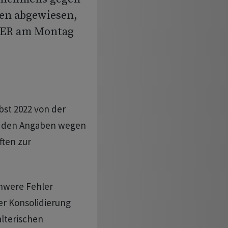
ken abgewiesen,
 SER am Montag
st 2022 von der
ut den Angaben wegen
ften zur
hwere Fehler
er Konsolidierung
alterischen