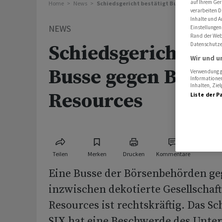
auf Ihrem Ger
Home
News
Schiedsgericht bestätigt Busse gegen Blac
verarbeiten D
Inhalte und A
NEWS
Einstellungen
Rand der Webs
Datenschutze
Schiedsgericht bes
Wir und u
Busse gegen Black
Verwendung ge
Informationen
Inhalten, Zi
Resources
Liste der P
Teilen
Merken
Drucken
Kommentare
Eine Busse der Börsenbehörden ge
inzwischen dekotierte Gesellschaf
Resources ist rechtskräftig. Das Sc
SIX hat eine Beschwerde des Unt