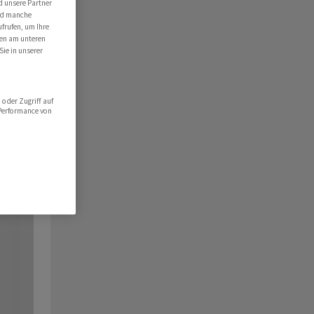
d unsere Partner
ind manche
ufrufen, um Ihre
ten am unteren
Sie in unserer
oder Zugriff auf
 Performance von