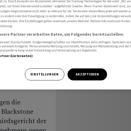
ät zu. Durch Auswahl von Akzeptieren aktivieren Sie Tracking-Technologien für die unter „Wir un
kstone Resources
aten, um Ihnen Dienste bereitzustellen“ aufgeführten Zwecke. Wenn Tracker deaktiviert sind, s
nzeigen möglicherweise nicht mehr so relevant für Sie. Sie können dieses Menü jederzeit wieder a
 zu ändern oder Ihre Einwilligung zu widerrufen, indem Sie auf den Link Voreinstellungen verwal
eite klicken. Ihre Einstellungen gelten innerhalb unseres Website. Weitere Informationen finden 
rklärung.
tätigt
nsere Partner verarbeiten Daten, um Folgendes bereitzustellen:
stone
nauer Standortdaten. Endgeräteeigenschaften zur Identifikation aktiv abfragen. Speichern von 
 auf einem Endgerät. Personalisierte Werbung und Inhalte, Messung von Werbeleistung und der
elgruppenforschung sowie Entwicklung und Verbesserung von Angeboten.
artner (Lieferanten)
EINSTELLUNGEN
AKZEPTIEREN
gen die
t Blackstone
hiedsgericht der
ernehmens gegen