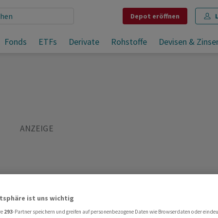
Depot
eröffnen
Schiedsgericht bestätigt Busse gegen Blackstone Resources
Fonds
ETFs
Derivate
Rohstoffe
Devisen & Zinse
Teilen
Merken
Drucken
Kommentare
atsphäre ist uns wichtig
re
293
-Partner speichern und greifen auf personenbezogene Daten wie Browserdaten oder einde