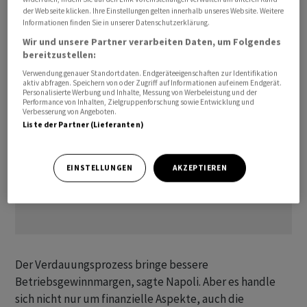
der Webseite klicken. Ihre Einstellungen gelten innerhalb unseres Website. Weitere
aufnehmen könne, müsse man die alte Nahrung
Informationen finden Sie in unserer Datenschutzerklärung.
verdaut haben.
Wir und unsere Partner verarbeiten Daten, um Folgendes
bereitzustellen:
Verwendung genauer Standortdaten. Endgeräteeigenschaften zur Identifikation
aktiv abfragen. Speichern von oder Zugriff auf Informationen auf einem Endgerät.
Personalisierte Werbung und Inhalte, Messung von Werbeleistung und der
Performance von Inhalten, Zielgruppenforschung sowie Entwicklung und
Verbesserung von Angeboten.
Liste der Partner (Lieferanten)
EINSTELLUNGEN
AKZEPTIEREN
Der Verdauungsprozess bringe bessere
Betriebsgewinnmargen, sagte Napoli. Aber es handle
sich nicht nur um finanzielle Aspekte, auch die