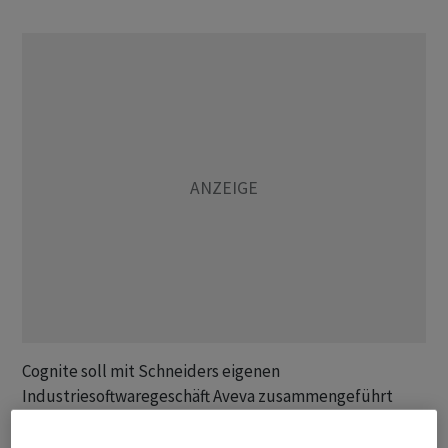
Cognite soll mit Schneiders eigenen
Industriesoftwaregeschäft Aveva zusammengeführt
werden. Deren Chef Caspar Herzberg erklärte, man habe
schon seit Jahren ein Auge auf das Geschäft geworfen.