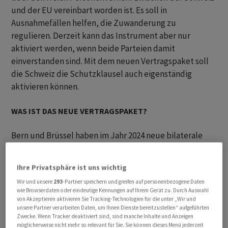
und der EU vereinbart worden ist. Es soll in
Ausnahmefällen helfen, die Zuwanderung zu
regulieren. Derzeit kann das Instrument aber nur
aktiviert werden, wenn beide Parteien damit
einverstanden sind. Mit dem neuen Vertragspaket soll
die Schweiz die Schutzklausel auch eigenständig
aktivieren können.
WAS IST DAS NEUE VERTRAGSPAKET?
Bern und Brüssel haben im Jahr 2024 neue bilaterale
Abkommen ausgehandelt. Bestehende Abkommen
sollen aktualisiert werden und neue geschlossen
Ihre Privatsphäre ist uns wichtig
werden. Das Ganze wird auch Vertragspaket oder
Wir und unsere
293
-Partner speichern und greifen auf personenbezogene Daten
Bilaterale III genannt. Die Verträge sind derzeit nicht in
wie Browserdaten oder eindeutige Kennungen auf Ihrem Gerät zu. Durch Auswahl
Kraft. Dafür müssen noch die Parlamente in Bern und der
von Akzeptieren aktivieren Sie Tracking-Technologien für die unter „Wir und
unsere Partner verarbeiten Daten, um Ihnen Dienste bereitzustellen“ aufgeführten
EU zustimmen. In der Schweiz wird zudem davon
Zwecke. Wenn Tracker deaktiviert sind, sind manche Inhalte und Anzeigen
ausgegangen, dass die Verträge auch der
möglicherweise nicht mehr so relevant für Sie. Sie können dieses Menü jederzeit