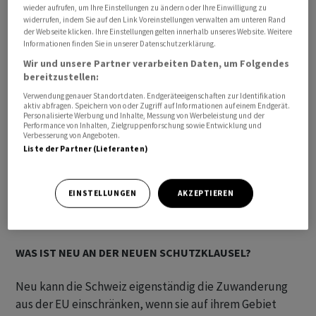
wieder aufrufen, um Ihre Einstellungen zu ändern oder Ihre Einwilligung zu
Stimmbevölkerung vorgelegt werden.
widerrufen, indem Sie auf den Link Voreinstellungen verwalten am unteren Rand
der Webseite klicken. Ihre Einstellungen gelten innerhalb unseres Website. Weitere
Informationen finden Sie in unserer Datenschutzerklärung.
Wir und unsere Partner verarbeiten Daten, um Folgendes
bereitzustellen:
Verwendung genauer Standortdaten. Endgeräteeigenschaften zur Identifikation
aktiv abfragen. Speichern von oder Zugriff auf Informationen auf einem Endgerät.
Personalisierte Werbung und Inhalte, Messung von Werbeleistung und der
Performance von Inhalten, Zielgruppenforschung sowie Entwicklung und
Verbesserung von Angeboten.
Liste der Partner (Lieferanten)
EINSTELLUNGEN
AKZEPTIEREN
WAS IST NEU AN DER NEUEN SCHUTZKLAUSEL?
Neu kann die Schweiz eigenständig die Zuwanderung
aus der EU einschränken, wenn sie auf ihrem Gebiet