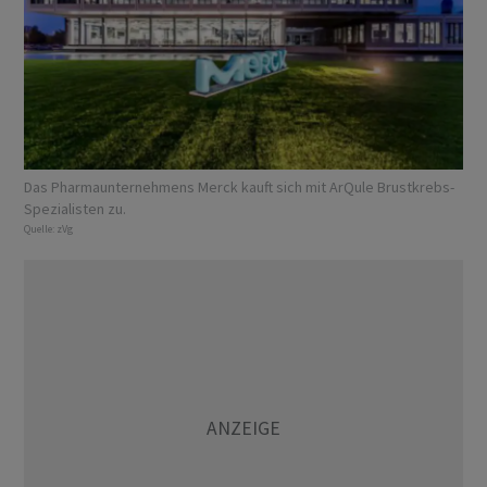
Das Pharmaunternehmens Merck kauft sich mit ArQule Brustkrebs-
Spezialisten zu.
Quelle:
zVg