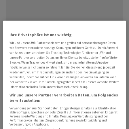
Ihre Privatsphäre ist uns wichtig
Dieses Jahr dürfte der Umsatz mit 20,0 bis 21,1
Wir und unsere
293
-Partner speichern und greifen auf personenbezogene Daten
Milliarden Euro bestenfalls das Vorjahresniveau
wie Browserdaten oder eindeutige Kennungen auf Ihrem Gerät zu. Durch Auswahl
erreichen, teilte der Dax -Konzern mit. Im Tagesgeschäft
von Akzeptieren aktivieren Sie Tracking-Technologien für die unter „Wir und
unsere Partner verarbeiten Daten, um Ihnen Dienste bereitzustellen“ aufgeführten
erwartet das Unternehmen vor Sondereffekten mit 5,5
Zwecke. Wenn Tracker deaktiviert sind, sind manche Inhalte und Anzeigen
bis 6,0 Milliarden Euro einen Ergebnisrückgang. Die
möglicherweise nicht mehr so relevant für Sie. Sie können dieses Menü jederzeit
Aktie geriet vorbörslich deutlich unter Druck. Analyst
wieder aufrufen, um Ihre Einstellungen zu ändern oder Ihre Einwilligung zu
widerrufen, indem Sie auf den Link Voreinstellungen verwalten am unteren Rand
Richard Vosser von JPMorgan rechnet mit sinkenden
der Webseite klicken. Ihre Einstellungen gelten innerhalb unseres Website. Weitere
Gewinnerwartungen am Markt für das laufende Jahr
Informationen finden Sie in unserer Datenschutzerklärung.
Wir und unsere Partner verarbeiten Daten, um Folgendes
bereitzustellen:
Erheblichen Gegenwind erwartet Merck vom schwachen
Dollar, der unter US-Präsident Donald Trump deutlich
Verwendung genauer Standortdaten. Endgeräteeigenschaften zur Identifikation
aktiv abfragen. Speichern von oder Zugriff auf Informationen auf einem Endgerät.
an Wert verloren hat. Wegen seiner aggressiven
Personalisierte Werbung und Inhalte, Messung von Werbeleistung und der
Performance von Inhalten, Zielgruppenforschung sowie Entwicklung und
Zollpolitik hat das Vertrauen in die Vereinigten Staaten
Verbesserung von Angeboten.