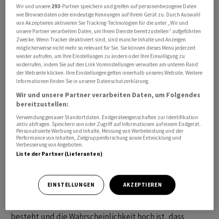
Wir und unsere
293
-Partner speichern und greifen auf personenbezogene Daten
wie Browserdaten oder eindeutige Kennungen auf Ihrem Gerät zu. Durch Auswahl
von Akzeptieren aktivieren Sie Tracking-Technologien für die unter „Wir und
unsere Partner verarbeiten Daten, um Ihnen Dienste bereitzustellen“ aufgeführten
Zwecke. Wenn Tracker deaktiviert sind, sind manche Inhalte und Anzeigen
Bei islamfeindlichen Aktionen waren in Stockholm
möglicherweise nicht mehr so relevant für Sie. Sie können dieses Menü jederzeit
wieder aufrufen, um Ihre Einstellungen zu ändern oder Ihre Einwilligung zu
zuletzt mehrmals Exemplare des Korans angezündet
widerrufen, indem Sie auf den Link Voreinstellungen verwalten am unteren Rand
oder anderweitig geschändet worden. Wütende
der Webseite klicken. Ihre Einstellungen gelten innerhalb unseres Website. Weitere
Proteste in muslimisch geprägten Ländern waren die
Informationen finden Sie in unserer Datenschutzerklärung.
Folge, unter anderem wurde die schwedische Botschaft
Wir und unsere Partner verarbeiten Daten, um Folgendes
bereitzustellen:
in der irakischen Hauptstadt Bagdad angegriffen. Das
Verwendung genauer Standortdaten. Endgeräteeigenschaften zur Identifikation
Terrornetzwerk Al-Kaida hatte mit Blick auf die
aktiv abfragen. Speichern von oder Zugriff auf Informationen auf einem Endgerät.
Koranverbrennungen zuletzt in einer mutmasslichen
Personalisierte Werbung und Inhalte, Messung von Werbeleistung und der
Performance von Inhalten, Zielgruppenforschung sowie Entwicklung und
Stellungnahme zu Anschlägen aufgerufen.
Verbesserung von Angeboten.
Liste der Partner (Lieferanten)
Insgesamt gibt es fünf Terrorwarnstufen im Nato-
Anwärterland Schweden, wobei von Stufe 5 noch nie
EINSTELLUNGEN
AKZEPTIEREN
Gebrauch gemacht wurde. Stufe 4 bedeutet, dass nach
Ansicht der Behörden eine konkrete Gefahr für das Land
besteht und die Wahrscheinlichkeit hoch ist, dass