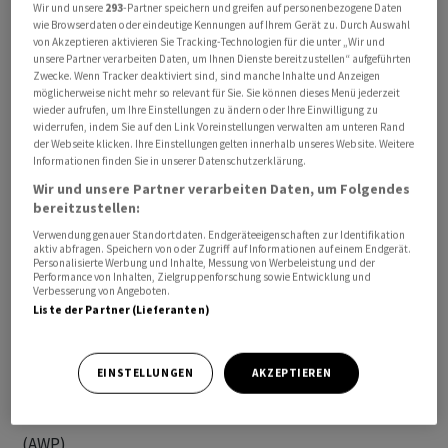
Wir und unsere
293
-Partner speichern und greifen auf personenbezogene Daten
Angelegenheiten (EDA) am Donnerstag mit.
wie Browserdaten oder eindeutige Kennungen auf Ihrem Gerät zu. Durch Auswahl
von Akzeptieren aktivieren Sie Tracking-Technologien für die unter „Wir und
unsere Partner verarbeiten Daten, um Ihnen Dienste bereitzustellen“ aufgeführten
Auf dem Bürgenstock sollen erste Verhandlungen über
Zwecke. Wenn Tracker deaktiviert sind, sind manche Inhalte und Anzeigen
möglicherweise nicht mehr so relevant für Sie. Sie können dieses Menü jederzeit
die Umsetzung der Vereinbarung aufgenommen
wieder aufrufen, um Ihre Einstellungen zu ändern oder Ihre Einwilligung zu
werden, wie das EDA auf Anfrage der
widerrufen, indem Sie auf den Link Voreinstellungen verwalten am unteren Rand
Nachrichtenagentur Keystone-SDA präzisierte.
der Webseite klicken. Ihre Einstellungen gelten innerhalb unseres Website. Weitere
Informationen finden Sie in unserer Datenschutzerklärung.
Wir und unsere Partner verarbeiten Daten, um Folgendes
Nach Angaben aus dem Umfeld von Bundesrat und
bereitzustellen:
Aussenminister Ignazio Cassis können derzeit keine
Verwendung genauer Standortdaten. Endgeräteeigenschaften zur Identifikation
weiteren Informationen zur Tagesordnung und zu den
aktiv abfragen. Speichern von oder Zugriff auf Informationen auf einem Endgerät.
Personalisierte Werbung und Inhalte, Messung von Werbeleistung und der
Einzelheiten dieses Treffens gegeben werden.
Performance von Inhalten, Zielgruppenforschung sowie Entwicklung und
Verbesserung von Angeboten.
Liste der Partner (Lieferanten)
Eine formelle Unterzeichnung durch US-Vizepräsident
J. D. Vance und den iranischen Parlamentspräsidenten
Mohammad Bagher Ghalibaf war ursprünglich für Ende
EINSTELLUNGEN
AKZEPTIEREN
der Woche auf dem Bürgenstock vorgesehen.
(AWP)