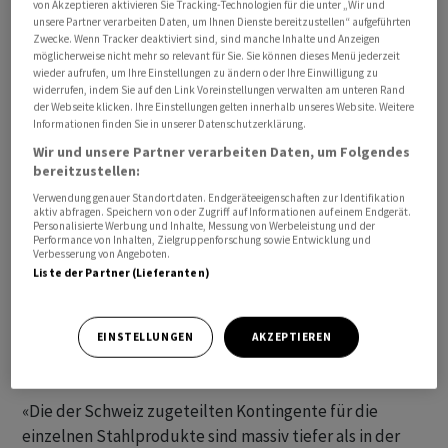
von Akzeptieren aktivieren Sie Tracking-Technologien für die unter „Wir und
dar.
unsere Partner verarbeiten Daten, um Ihnen Dienste bereitzustellen“ aufgeführten
Zwecke. Wenn Tracker deaktiviert sind, sind manche Inhalte und Anzeigen
möglicherweise nicht mehr so relevant für Sie. Sie können dieses Menü jederzeit
wieder aufrufen, um Ihre Einstellungen zu ändern oder Ihre Einwilligung zu
widerrufen, indem Sie auf den Link Voreinstellungen verwalten am unteren Rand
der Webseite klicken. Ihre Einstellungen gelten innerhalb unseres Website. Weitere
Informationen finden Sie in unserer Datenschutzerklärung.
Wir und unsere Partner verarbeiten Daten, um Folgendes
bereitzustellen:
Verwendung genauer Standortdaten. Endgeräteeigenschaften zur Identifikation
aktiv abfragen. Speichern von oder Zugriff auf Informationen auf einem Endgerät.
Personalisierte Werbung und Inhalte, Messung von Werbeleistung und der
Performance von Inhalten, Zielgruppenforschung sowie Entwicklung und
Verbesserung von Angeboten.
Liste der Partner (Lieferanten)
EINSTELLUNGEN
AKZEPTIEREN
Swissmem enttäuscht
«Die der Schweiz zugeteilten Kontingente für die
einzelnen Stahlprodukte sind massiv tiefer als in der