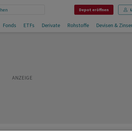
Depot
eröffnen
Schweiz hebt Importhürden für Lebensmittel nach Reaktorunfall auf
Fonds
ETFs
Derivate
Rohstoffe
Devisen & Zinse
Teilen
Merken
Drucken
Kommentare