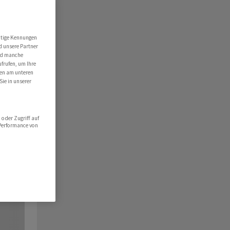
utige Kennungen
d unsere Partner
ind manche
ufrufen, um Ihre
ten am unteren
Sie in unserer
oder Zugriff auf
 Performance von