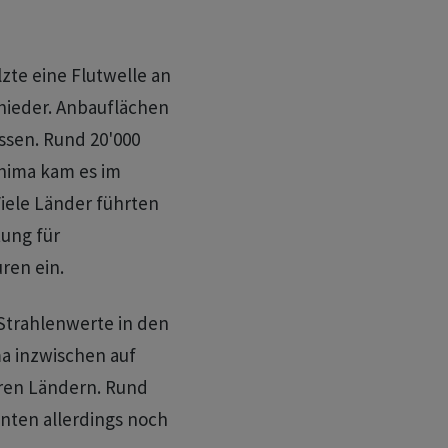
te eine Flutwelle an
 nieder. Anbauflächen
sen. Rund 20'000
shima kam es im
iele Länder führten
ung für
ren ein.
Strahlenwerte in den
a inzwischen auf
eren Ländern. Rund
nnten allerdings noch