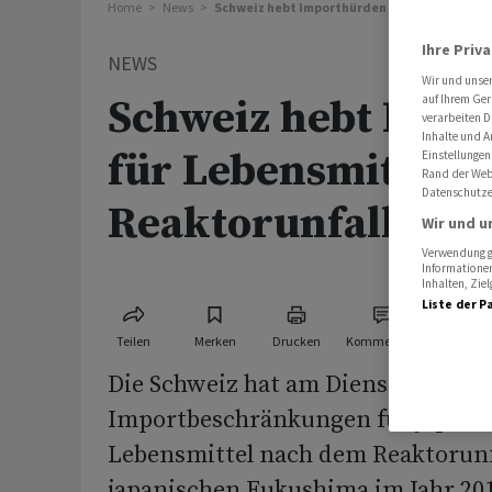
Home
News
Schweiz hebt Importhürden für Lebensmittel
Ihre Priv
NEWS
Wir und unse
Schweiz hebt Imp
auf Ihrem Ger
verarbeiten D
Inhalte und A
für Lebensmittel 
Einstellungen
Rand der Webs
Datenschutze
Reaktorunfall auf
Wir und u
Verwendung ge
Informationen
Inhalten, Zi
Liste der P
Teilen
Merken
Drucken
Kommentare
Die Schweiz hat am Dienstag alle
Importbeschränkungen für japani
Lebensmittel nach dem Reaktorunf
japanischen Fukushima im Jahr 20