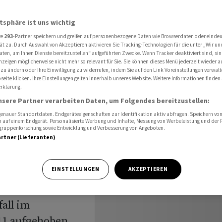
 nach Reaktorunfall auf
atsphäre ist uns wichtig
re
293
-Partner speichern und greifen auf personenbezogene Daten wie Browserdaten oder einde
orthürden
ät zu. Durch Auswahl von Akzeptieren aktivieren Sie Tracking-Technologien für die unter „Wir un
aten, um Ihnen Dienste bereitzustellen“ aufgeführten Zwecke. Wenn Tracker deaktiviert sind, s
nzeigen möglicherweise nicht mehr so relevant für Sie. Sie können dieses Menü jederzeit wieder a
nach
 zu ändern oder Ihre Einwilligung zu widerrufen, indem Sie auf den Link Voreinstellungen verwal
eite klicken. Ihre Einstellungen gelten innerhalb unseres Website. Weitere Informationen finden 
rklärung.
nsere Partner verarbeiten Daten, um Folgendes bereitzustellen:
nauer Standortdaten. Endgeräteeigenschaften zur Identifikation aktiv abfragen. Speichern von 
 auf einem Endgerät. Personalisierte Werbung und Inhalte, Messung von Werbeleistung und der
elgruppenforschung sowie Entwicklung und Verbesserung von Angeboten.
artner (Lieferanten)
EINSTELLUNGEN
AKZEPTIEREN
sche
all im
11 aufgehoben.