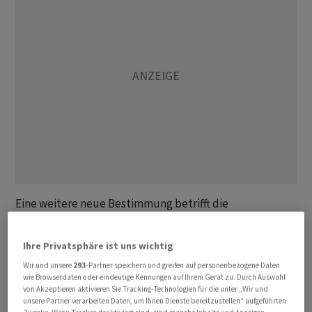
Eine weitere neue Bestimmung betrifft die
Flugsicherheit und den Mindestreifendruck von
Grossflugzeugen, wie das Bundesamt für Zivilluftfahrt
Ihre Privatsphäre ist uns wichtig
(Bazl) am Dienstag mitteilte. Diese Bestimmung
Wir und unsere
293
-Partner speichern und greifen auf personenbezogene Daten
erlaube es, das hohe einheitliche Niveau der
wie Browserdaten oder eindeutige Kennungen auf Ihrem Gerät zu. Durch Auswahl
Flugsicherheit in der Schweiz und der EU
von Akzeptieren aktivieren Sie Tracking-Technologien für die unter „Wir und
unsere Partner verarbeiten Daten, um Ihnen Dienste bereitzustellen“ aufgeführten
aufrechtzuerhalten.