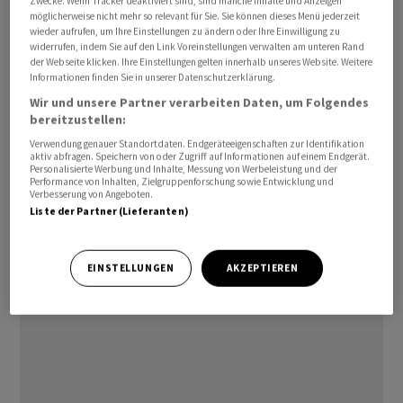
Zwecke. Wenn Tracker deaktiviert sind, sind manche Inhalte und Anzeigen
möglicherweise nicht mehr so relevant für Sie. Sie können dieses Menü jederzeit
wieder aufrufen, um Ihre Einstellungen zu ändern oder Ihre Einwilligung zu
Schliesslich soll ein Verordnungspaket erlauben, die
widerrufen, indem Sie auf den Link Voreinstellungen verwalten am unteren Rand
Entwicklung und Herstellung von Sport- und
der Webseite klicken. Ihre Einstellungen gelten innerhalb unseres Website. Weitere
Informationen finden Sie in unserer Datenschutzerklärung.
Freizeitluftfahrzeugen zu vereinfachen. Der
Wir und unsere Partner verarbeiten Daten, um Folgendes
administrative sowie finanzielle Aufwand für die
bereitzustellen:
beteiligten Organisationen werde reduziert.
Verwendung genauer Standortdaten. Endgeräteeigenschaften zur Identifikation
aktiv abfragen. Speichern von oder Zugriff auf Informationen auf einem Endgerät.
Personalisierte Werbung und Inhalte, Messung von Werbeleistung und der
Die neuen Bestimmungen wurden im Juni vom
Performance von Inhalten, Zielgruppenforschung sowie Entwicklung und
Gemischten Ausschuss des bilateralen
Verbesserung von Angeboten.
Liste der Partner (Lieferanten)
Luftverkehrsabkommens Schweiz-EU beschlossen. Der
Bundesrat hatte sie bereits im Mai genehmigt. Sie
treten am 15. Juli in Kraft.
EINSTELLUNGEN
AKZEPTIEREN