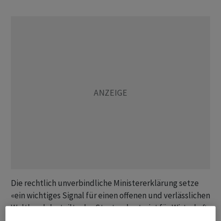
Die rechtlich unverbindliche Ministererklärung setze
«ein wichtiges Signal für einen offenen und verlässlichen
Welthandel», teilte das Staatssekretariat für Wirtschaft
(Seco) am Montag mit. Am «Future of Investment and