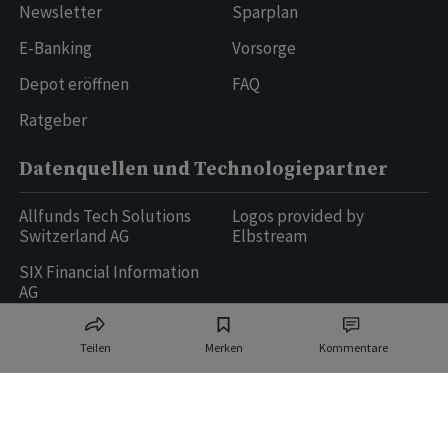
Newsletter
Sparplan
E-Banking
Vorsorge
Depot eröffnen
FAQ
Ratgeber
Datenquellen und Technologiepartner
Allfunds Tech Solutions
Logos provided by
Switzerland AG
Elbstream
SIX Financial Information
AG
Teilen
Merken
Kommentare
Ringier AG | Ringier Medien Schweiz
16
weitere Publikationen