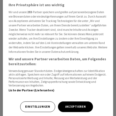
Ihre Privatsphäre ist uns wichtig
Trade Partnership» (FIT Partnership) beteiligt sind
Costa Rica, Island, Liechtenstein, Malaysia, Neuseeland,
Wir und unsere
293
-Partner speichern und greifen auf personenbezogene Daten
wie Browserdaten oder eindeutige Kennungen auf Ihrem Gerät zu. Durch Auswahl
Norwegen, Paraguay, Ruanda, Singapur, Uruguay und
von Akzeptieren aktivieren Sie Tracking-Technologien für die unter „Wir und
die Schweiz.
unsere Partner verarbeiten Daten, um Ihnen Dienste bereitzustellen“ aufgeführten
Zwecke. Wenn Tracker deaktiviert sind, sind manche Inhalte und Anzeigen
möglicherweise nicht mehr so relevant für Sie. Sie können dieses Menü jederzeit
In der Erklärung werden mehrere zentrale Bereiche für
wieder aufrufen, um Ihre Einstellungen zu ändern oder Ihre Einwilligung zu
widerrufen, indem Sie auf den Link Voreinstellungen verwalten am unteren Rand
eine Zusammenarbeit genannt, um die
der Webseite klicken. Ihre Einstellungen gelten innerhalb unseres Website. Weitere
Handlungsfähigkeit der Welthandelsorganisation (WTO)
Informationen finden Sie in unserer Datenschutzerklärung.
zu fördern. Dazu zählt die Stärkung der
Wir und unsere Partner verarbeiten Daten, um Folgendes
Entscheidungsfindung. Zudem bekräftigen die Länder,
bereitzustellen:
dass Zölle auf elektronische Übertragungen ausgesetzt
Verwendung genauer Standortdaten. Endgeräteeigenschaften zur Identifikation
aktiv abfragen. Speichern von oder Zugriff auf Informationen auf einem Endgerät.
bleiben sollen, um den digitalen Handel zu erleichtern.
Personalisierte Werbung und Inhalte, Messung von Werbeleistung und der
Performance von Inhalten, Zielgruppenforschung sowie Entwicklung und
Verbesserung von Angeboten.
Für die Schweiz als eine eng in globale
Liste der Partner (Lieferanten)
Wertschöpfungsketten integrierte Volkswirtschaft sei
ein berechenbares multilaterales Handelssystem
EINSTELLUNGEN
AKZEPTIEREN
zentral, hiess es in der Mitteilung des Seco weiter.