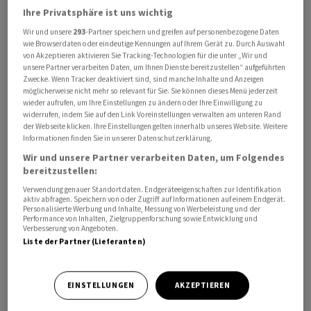
sollten im Thurgau an mehreren Orten Aktionen
Ihre Privatsphäre ist uns wichtig
stattfinden. Der Kanton Zürich stand erst für Freitag auf
Wir und unsere
293
-Partner speichern und greifen auf personenbezogene Daten
wie Browserdaten oder eindeutige Kennungen auf Ihrem Gerät zu. Durch Auswahl
dem Programm: Hinwil, Bülach und Affoltern am Albis.
von Akzeptieren aktivieren Sie Tracking-Technologien für die unter „Wir und
unsere Partner verarbeiten Daten, um Ihnen Dienste bereitzustellen“ aufgeführten
Zwecke. Wenn Tracker deaktiviert sind, sind manche Inhalte und Anzeigen
«Zwischen Echallens und Goumoëns erwarten wir bis zu
möglicherweise nicht mehr so relevant für Sie. Sie können dieses Menü jederzeit
500 Traktoren auf einem Feld, um ein grosses SOS zu
wieder aufrufen, um Ihre Einstellungen zu ändern oder Ihre Einwilligung zu
bilden», erklärte der Waadtländer Landwirt Arnaud
widerrufen, indem Sie auf den Link Voreinstellungen verwalten am unteren Rand
der Webseite klicken. Ihre Einstellungen gelten innerhalb unseres Website. Weitere
Rochat, Initiator der Bewegung Révolte agricole Suisse,
Informationen finden Sie in unserer Datenschutzerklärung.
der Nachrichtenagentur Keystone-SDA. Die Idee sei, die
Wir und unsere Partner verarbeiten Daten, um Folgendes
Bauern für gezielte Forderungen zu mobilisieren.
bereitzustellen:
Verwendung genauer Standortdaten. Endgeräteeigenschaften zur Identifikation
aktiv abfragen. Speichern von oder Zugriff auf Informationen auf einem Endgerät.
Nach den Bauern-Mobilisierungen in Frankreich,
Personalisierte Werbung und Inhalte, Messung von Werbeleistung und der
Deutschland und anderen europäischen Ländern hatte
Performance von Inhalten, Zielgruppenforschung sowie Entwicklung und
Verbesserung von Angeboten.
die Revolte Ende Januar auch die Schweiz erreicht. Am
Liste der Partner (Lieferanten)
Samstag zum Beispiel hatten Bauern in der
Westschweiz an mehreren Orten Protestfeuer
EINSTELLUNGEN
AKZEPTIEREN
entzündet. Damit riefen sie zur Solidarität gegenüber
Forderungen nach besserer Entlöhnung auf. Die