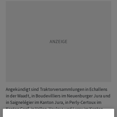
Angekündigt sind Traktorversammlungen in Echallens
in der Waadt, in Boudevilliers im Neuenburger Jura und
in Saignelégier im Kanton Jura, in Perly-Certoux im
Kanton Genf, in Vallon, Vaulruz und Lussy im Kanton
Freiburg und in Reconvilier im Kanton Bern. Ausserdem