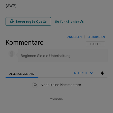
(AWP)
Bevorzugte Quelle
So funktioniert's
ANMELDEN
|
REGISTRIEREN
Kommentare
FOLGE DIESER U
FOLGEN
NEUESTE
ALLE KOMMENTARE
Alle Kommentare
Noch keine Kommentare
WERBUNG