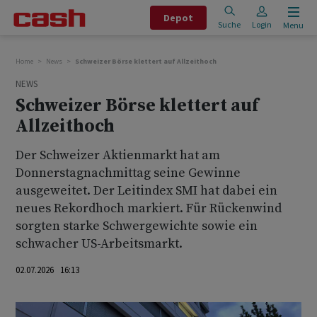
Depot
Suche
Login
Menu
Home
News
Schweizer Börse klettert auf Allzeithoch
NEWS
Schweizer Börse klettert auf
Allzeithoch
Der Schweizer Aktienmarkt hat am
Donnerstagnachmittag seine Gewinne
ausgeweitet. Der Leitindex SMI hat dabei ein
neues Rekordhoch markiert. Für Rückenwind
sorgten starke Schwergewichte sowie ein
schwacher US-Arbeitsmarkt.
02.07.2026 16:13