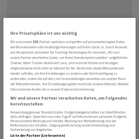
Ihre Privatsphäre ist uns wichtig
Wir und unsere
293
-Partner speichern und greifen auf personenbezogene Daten
wie Browserdaten oder eindeutige Kennungen auf Ihrem Gerät zu. Durch Auswahl
Die US-Beschäftigtenzahl stieg im Juni deutlich
von Akzeptieren aktivieren Sie Tracking-Technologien für die unter „Wir und
schwächer als erwartet. Zudem wurde der
unsere Partner verarbeiten Daten, um Ihnen Dienste bereitzustellen“ aufgeführten
Zwecke. Wenn Tracker deaktiviert sind, sind manche Inhalte und Anzeigen
Beschäftigungsaufbau in den beiden Vormonaten nach
möglicherweise nicht mehr so relevant für Sie. Sie können dieses Menü jederzeit
unten revidiert. Dies dämpfe die jüngst verstärkten
wieder aufrufen, um Ihre Einstellungen zu ändern oder Ihre Einwilligung zu
widerrufen, indem Sie auf den Link Voreinstellungen verwalten am unteren Rand
Zinserhöhungserwartungen bezüglich der US-
der Webseite klicken. Ihre Einstellungen gelten innerhalb unseres Website. Weitere
Notenbank Fed wieder etwas, hiess es im Handel. Das
Informationen finden Sie in unserer Datenschutzerklärung.
wiederum hilft den Aktien.
Wir und unsere Partner verarbeiten Daten, um Folgendes
bereitzustellen:
Zudem stützten Hoffnungen auf Fortschritte bei den
Verwendung genauer Standortdaten. Endgeräteeigenschaften zur Identifikation
aktiv abfragen. Speichern von oder Zugriff auf Informationen auf einem Endgerät.
Friedensgesprächen im Nahen Osten das Sentiment. Die
Personalisierte Werbung und Inhalte, Messung von Werbeleistung und der
Performance von Inhalten, Zielgruppenforschung sowie Entwicklung und
Anleger diversifizieren derweil weg von
Verbesserung von Angeboten.
Technologiewerten hin zu anderen Branchen.
Liste der Partner (Lieferanten)