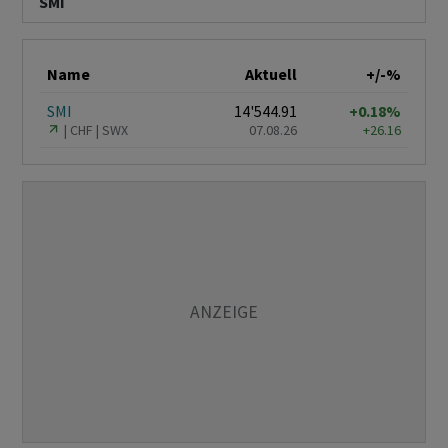
SMI
Name
Aktuell
+/-%
SMI
14'544.91
+0.18%
CHF
SWX
07.08.26
+26.16