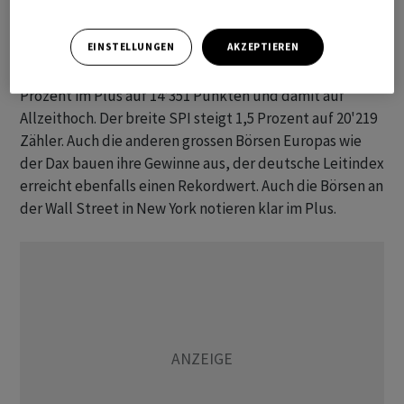
Nestlé und Roche gesucht
EINSTELLUNGEN
AKZEPTIEREN
Der Leitindex SMI notiert gegen 16.00 Uhr um 1,7
Prozent im Plus auf 14'351 Punkten und damit auf
Allzeithoch. Der breite SPI steigt 1,5 Prozent auf 20'219
Zähler. Auch die anderen grossen Börsen Europas wie
der Dax bauen ihre Gewinne aus, der deutsche Leitindex
erreicht ebenfalls einen Rekordwert. Auch die Börsen an
der Wall Street in New York notieren klar im Plus.