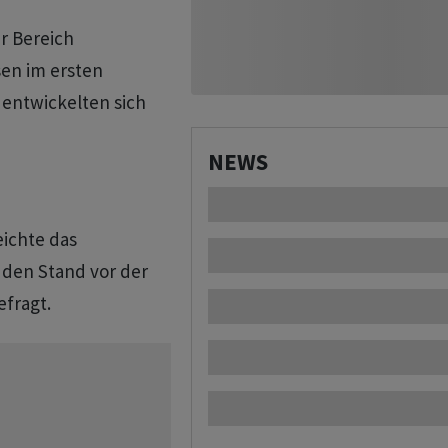
r Bereich
en im ersten
 entwickelten sich
NEWS
eichte das
den Stand vor der
efragt.