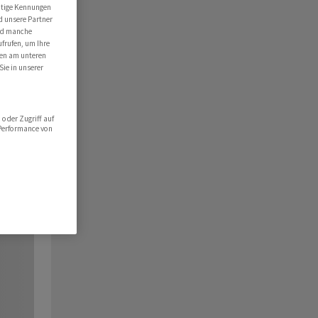
utige Kennungen
d unsere Partner
ind manche
ufrufen, um Ihre
ten am unteren
Sie in unserer
oder Zugriff auf
 Performance von