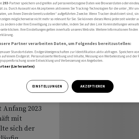
bjahr 2023 leicht
re
293
-Partner speichern und greifen auf personenbezogene Daten wie Browserdaten oder einde
ät zu. Durch Auswahl von Akzeptieren aktivieren Sie Tracking-Technologien für die unter „Wir un
aten, um Ihnen Dienste bereitzustellen“ aufgeführten Zwecke. Wenn Tracker deaktiviert sind, s
nzeigen möglicherweise nicht mehr so relevant für Sie. Sie können dieses Menü jederzeit wieder a
 zu ändern oder Ihre Einwilligung zu widerrufen, indem Sie auf den Link Voreinstellungen verwal
andel
eite klicken. Ihre Einstellungen gelten innerhalb unseres Website. Weitere Informationen finden 
rklärung.
Halbjahr
nsere Partner verarbeiten Daten, um Folgendes bereitzustellen:
nauer Standortdaten. Endgeräteeigenschaften zur Identifikation aktiv abfragen. Speichern von 
 auf einem Endgerät. Personalisierte Werbung und Inhalte, Messung von Werbeleistung und der
elgruppenforschung sowie Entwicklung und Verbesserung von Angeboten.
artner (Lieferanten)
EINSTELLUNGEN
AKZEPTIEREN
t Anfang 2023
äft mit
te sich der
läufig.