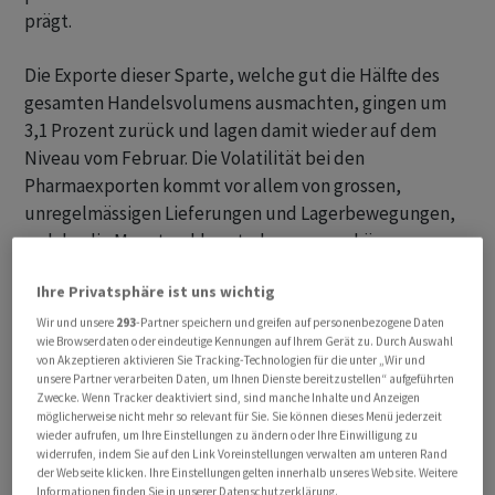
prägt.
Die Exporte dieser Sparte, welche gut die Hälfte des
gesamten Handelsvolumens ausmachten, gingen um
3,1 Prozent zurück und lagen damit wieder auf dem
Niveau vom Februar. Die Volatilität bei den
Pharmaexporten kommt vor allem von grossen,
unregelmässigen Lieferungen und Lagerbewegungen,
welche die Monatszahlen stark verzerren können.
Ihre Privatsphäre ist uns wichtig
Das relativiert die schwache Gesamtdynamik: Abseits
der volatilen Pharmaeffekte gibt es durchaus robuste
Wir und unsere
293
-Partner speichern und greifen auf personenbezogene Daten
wie Browserdaten oder eindeutige Kennungen auf Ihrem Gerät zu. Durch Auswahl
Nachfrage, etwa bei Maschinen, Elektronik und
von Akzeptieren aktivieren Sie Tracking-Technologien für die unter „Wir und
Apparaten, deren Exporte um 5,5 Prozent stiegen. Die
unsere Partner verarbeiten Daten, um Ihnen Dienste bereitzustellen“ aufgeführten
Zwecke. Wenn Tracker deaktiviert sind, sind manche Inhalte und Anzeigen
Industriegüter hatten in den vergangenen Monaten
möglicherweise nicht mehr so relevant für Sie. Sie können dieses Menü jederzeit
stark mit nachlassender Nachfrage aus dem Ausland zu
wieder aufrufen, um Ihre Einstellungen zu ändern oder Ihre Einwilligung zu
widerrufen, indem Sie auf den Link Voreinstellungen verwalten am unteren Rand
kämpfen.
der Webseite klicken. Ihre Einstellungen gelten innerhalb unseres Website. Weitere
Informationen finden Sie in unserer Datenschutzerklärung.