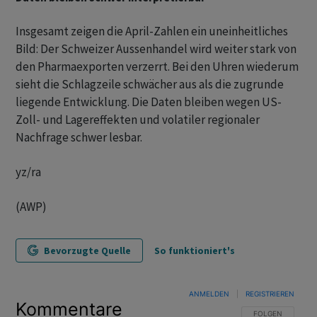
Insgesamt zeigen die April-Zahlen ein uneinheitliches
Bild: Der Schweizer Aussenhandel wird weiter stark von
den Pharmaexporten verzerrt. Bei den Uhren wiederum
sieht die Schlagzeile schwächer aus als die zugrunde
liegende Entwicklung. Die Daten bleiben wegen US-
Zoll- und Lagereffekten und volatiler regionaler
Nachfrage schwer lesbar.
yz/ra
(AWP)
Bevorzugte Quelle
So funktioniert's
ANMELDEN
|
REGISTRIEREN
Kommentare
FOLGE DIESER U
FOLGEN