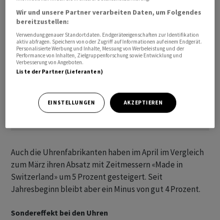
Wir und unsere Partner verarbeiten Daten, um Folgendes
bereitzustellen:
Verwendung genauer Standortdaten. Endgeräteeigenschaften zur Identifikation
aktiv abfragen. Speichern von oder Zugriff auf Informationen auf einem Endgerät.
Personalisierte Werbung und Inhalte, Messung von Werbeleistung und der
Performance von Inhalten, Zielgruppenforschung sowie Entwicklung und
Verbesserung von Angeboten.
Liste der Partner (Lieferanten)
EINSTELLUNGEN
AKZEPTIEREN
Auch die Uhrenfabrikanten haben im April im Vergleich
zum März ihren Absatz mit Zeitmessern «Made in
Switzerland» um 5 Prozent gesteigert. Seit
Jahresbeginn bleibt aber ein Minus von gut 4 Prozent.
Sondereffekt bei den Uhren